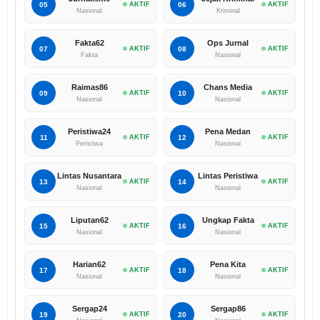
05
AKTIF
06
AKTIF
Nasional
Kriminal
Fakta62
Ops Jurnal
07
AKTIF
08
AKTIF
Fakta
Nasional
Raimas86
Chans Media
09
AKTIF
10
AKTIF
Nasional
Nasional
Peristiwa24
Pena Medan
11
AKTIF
12
AKTIF
Peristiwa
Nasional
Lintas Nusantara
Lintas Peristiwa
13
AKTIF
14
AKTIF
Nasional
Nasional
Liputan62
Ungkap Fakta
15
AKTIF
16
AKTIF
Nasional
Nasional
Harian62
Pena Kita
17
AKTIF
18
AKTIF
Nasional
Nasional
Sergap24
Sergap86
19
AKTIF
20
AKTIF