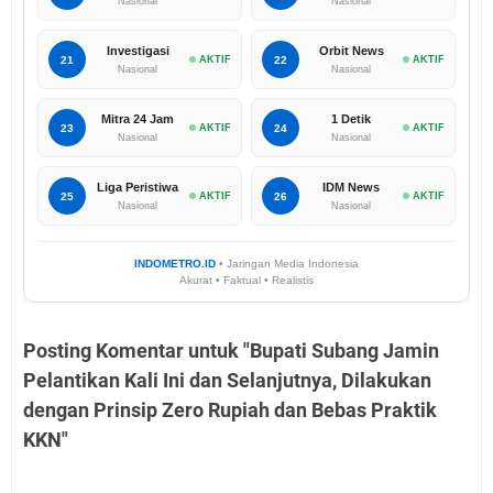
Nasional
Nasional
Investigasi
Orbit News
21
AKTIF
22
AKTIF
Nasional
Nasional
Mitra 24 Jam
1 Detik
23
AKTIF
24
AKTIF
Nasional
Nasional
Liga Peristiwa
IDM News
25
AKTIF
26
AKTIF
Nasional
Nasional
INDOMETRO.ID
• Jaringan Media Indonesia
Akurat • Faktual • Realistis
Posting Komentar untuk "Bupati Subang Jamin
Pelantikan Kali Ini dan Selanjutnya, Dilakukan
dengan Prinsip Zero Rupiah dan Bebas Praktik
KKN"