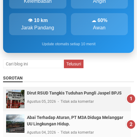
Kelembaban
Angin
👁
10 km
☁
60%
Jarak Pandang
Awan
Update otomatis setiap 10 menit
SOROTAN
Dirut RSUD Tangkis Tuduhan Pungli Jaspel BPJS
Agustus 05, 2026
Tidak ada komentar
Abai Terhadap Aturan, PT M3A Diduga Melanggar
UU Lingkungan Hidup.
Agustus 04, 2026
Tidak ada komentar