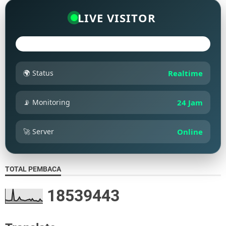
LIVE VISITOR
🌍 Status
Realtime
📡 Monitoring
24 Jam
🚀 Server
Online
TOTAL PEMBACA
1
8
5
3
9
4
4
3