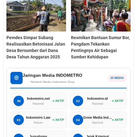
Pemdes Simpar Subang
Resmikan Bantuan Sumur Bor,
Realisasikan Betonisasi Jalan
Pangdam Tekankan
Desa Bersumber dari Dana
Pentingnya Air Sebagai
Desa Tahun Anggaran 2025
Sumber Kehidupan
Jaringan Media INDOMETRO
🌐
25 MEDIA
Network Media Indometro Grup
Indometro.net
Indometro.id
IM
AKTIF
02
AKTIF
Nasional
Nasional
Indometro Law
Grow Media Indonesia
03
AKTIF
04
AKTIF
Hukum
Nasional
Jurnalisme
Jejak Kriminal