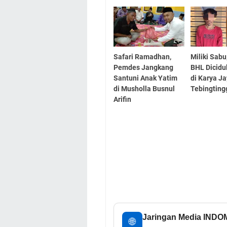
Safari Ramadhan,
Miliki Sab
Pemdes Jangkang
BHL Dicidu
Santuni Anak Yatim
di Karya J
di Musholla Busnul
Tebingting
Arifin
Jaringan Media IND
🌐