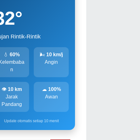
32
°
jan Rintik-Rintik
💧
60%
🌬
10 km/j
Kelembaba
Angin
n
👁
10 km
☁
100%
Jarak
Awan
Pandang
Update otomatis setiap 10 menit