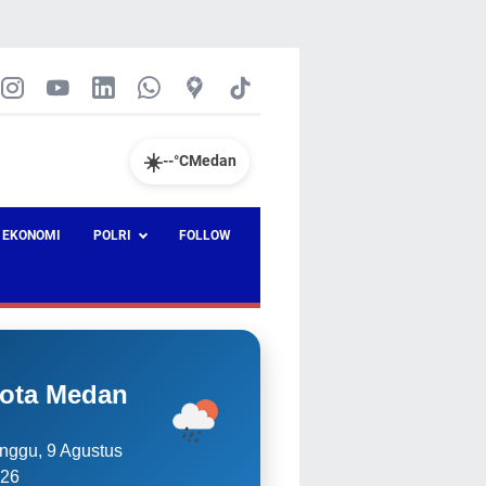
☀️
--°C
Medan
EKONOMI
POLRI
FOLLOW
ota Medan
nggu, 9 Agustus
26