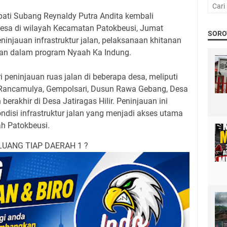
ati Subang Reynaldy Putra Andita kembali
sa di wilayah Kecamatan Patokbeusi, Jumat
SORO
injauan infrastruktur jalan, pelaksanaan khitanan
uan dalam program Nyaah Ka Indung.
 peninjauan ruas jalan di beberapa desa, meliputi
Rancamulya, Gempolsari, Dusun Rawa Gebang, Desa
berakhir di Desa Jatiragas Hilir. Peninjauan ini
disi infrastruktur jalan yang menjadi akses utama
ah Patokbeusi.
LUANG TIAP DAERAH 1 ?