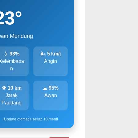
23
°
wan Mendung
💧
93%
🌬
5 km/j
Kelembaba
Angin
n
👁
10 km
☁
95%
Jarak
Awan
Pandang
Update otomatis setiap 10 menit