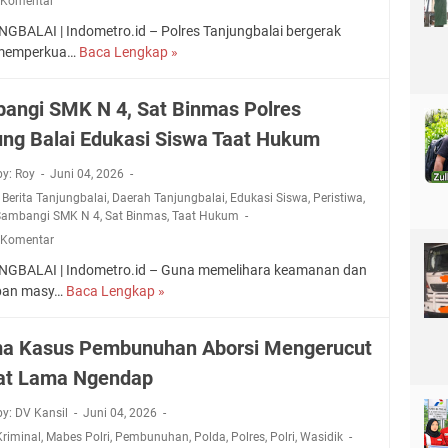
 Komentar
B
t
s
h
i
GBALAI | Indometro.id – Polres Tanjungbalai bergerak
G
a
s
 memperkua…
Baca Lengkap »
J
e
y
e
l
a
l
a
angi SMK N 4, Sat Binmas Polres
n
a
r
g
ung Balai Edukasi Siswa Taat Hukum
n
D
k
g
o
a
by: Roy
Juni 04, 2026
H
n
r
,
Berita Tanjungbalai
,
Daerah Tanjungbalai
,
Edukasi Siswa
,
Peristiwa
,
U
o
a
Sambangi SMK N 4
,
Sat Binmas
,
Taat Hukum
T
r
8
 Komentar
B
D
0
h
a
GBALAI | Indometro.id – Guna memelihara keamanan dan
P
a
r
iban masy…
Baca Lengkap »
S
o
y
a
a
l
a
h
m
r
a Kasus Pembunuhan Aborsi Mengerucut
n
b
e
g
at Lama Ngendap
a
s
k
n
O
a
by: DV Kansil
Juni 04, 2026
g
l
r
Kriminal
,
Mabes Polri
,
Pembunuhan
,
Polda
,
Polres
,
Polri
,
Wasidik
i
a