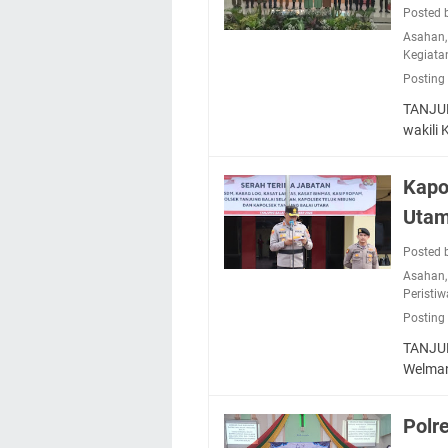
Posted 
Asahan
Kegiata
Posting
TANJUN
wakili
Kapo
Utam
Posted 
Asahan
Peristiw
Posting
TANJUN
Welman 
Polr