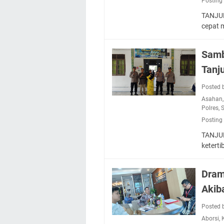
Posting
TANJUN
cepat
Samb
Tanj
Posted 
Asahan
Polres
,
Posting
TANJUN
ketert
Dram
Akib
Posted 
Aborsi
,