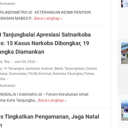
a
S
 Komentar
h
,
M
r
TA,INDOMETRO.id - KETERANGAN RESMI PENYIDIK
P
K
a
WASAN MABES P…
Baca Lengkap »
D
o
N
g
r
l
4
a
a
r
 Tanjungbalai Apresiasi Satnarkoba
,
T
m
e
S
N
es: 15 Kasus Narkoba Dibongkar, 19
a
s
a
I
K
N
angka Diamankan
t
a
i
B
s
l
by: Roy
Juni 04, 2026
i
u
a
s
,
19 Tersangka
,
Apresiasi
,
Asahan
,
Berita Tanjungbalai
,
Daerah
n
s
i
balai
,
Diamankan
,
FKUB
,
Kriminal
,
Narkoba Dibongkar
,
Polres
,
m
P
oba
L
a
e
o
 Komentar
s
m
m
P
GBALAI | Indometro.id – Forum Kerukunan Umat
b
b
o
ama Kota Tanjungba…
Baca Lengkap »
F
u
a
l
K
n
K
r
U
u
es Tingkatkan Pengamanan, Jaga Natal
a
e
B
h
m
s
n
T
a
p