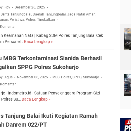
T
a
n
u
by: Roy
Desember 26, 2025
a
n
A
n
n
,
Berita Tanjungbalai
,
Daerah Tanjungbalai
,
Jaga Natal Aman
,
j
b
g
anan
,
Peristiwa
,
Polres
,
Tingkatkan
j
u
o
N
u
 Komentar
n
r
a
n
g
an Keamanan Natal, Kabag SDM Polres Tanjung Balai Cek
s
r
g
b
an Personel…
Baca Lengkap »
i
P
k
B
a
M
o
o
a
l
e
l
b
 MBG Terkontaminasi Sianida Berhasil
l
a
n
r
a
a
i
galkan SPPG Polres Sukoharjo
g
e
i
A
e
s
E
p
by: Agus
November 06, 2025
MBG
,
Polres
,
SPPG
,
Sukoharjo
r
T
d
r
 Komentar
u
i
u
e
c
n
rjo - indometro.id - Satuan Penyelenggara Program Gizi
k
s
u
g
 Polres Su…
Baca Lengkap »
M
a
i
t
k
e
s
a
A
a
n
i
s
es Tanjung Balai Ikuti Kegiatan Ramah
k
t
u
S
i
i
k
h Danrem 022/PT
M
i
S
b
a
B
s