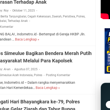
rasan Terhadap Anak
A
l
a
s
a
m
r
B
N
i
by: Roy
Oktober 11, 2025
a
e
e
a
I
n
,
Berita Tanjungbalai
,
Cegah Kekerasan
,
Daerah
,
Peristiwa
,
Polres
,
s
r
r
k
balai
,
Terhadap Anak
T
h
k
u
 Komentar
a
a
o
t
n
s
G BALAI , Indometro.id - Bertempat di Gereja HKBP Jln.
b
i
j
i
Tandean …
Baca Lengkap »
P
a
K
u
l
o
D
e
n
D
l
i
g
es Simeulue Bagikan Bendera Merah Putih
g
i
r
b
i
b
asyarakat Melalui Para Kapolsek
g
e
o
a
a
a
s
n
t
l
by: Al-an
Agustus 07, 2025
g
T
g
a
a
a
Simeulue Aceh Indonesia
,
Polres
Posting Komentar
a
k
n
i
l
n
a
R
ue, Indometro.id – Dalam rangka menyemarakkan
P
k
j
r
a
atan Hari Kemerdekaa…
Baca Lengkap »
P
i
a
u
,
m
o
m
n
n
1
a
l
p
ngati Hari Bhayangkara ke-79, Polres
S
g
9
h
r
i
P
b
T
ulue Gelar Ziarah dan Tabur Bunga
T
e