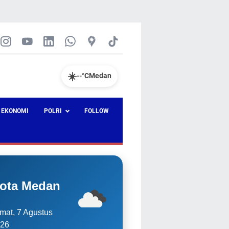
☀️
--°C
Medan
EKONOMI
POLRI
FOLLOW
ota Medan
mat, 7 Agustus
26