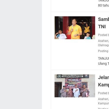
TANJUN
80 tah
Samb
TNI
Posted 
Asahan
Olahrag
Posting
TANJUN
Ulang 
Jela
Kamp
Posted 
Asahan
Kampun