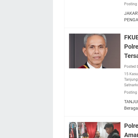
Posting
JAKAR
PENGA
FKUB
Polr
Ters
Posted 
15 Kasu
Tanjung
Satnark
Posting
TANJUN
Berag
Polr
Ama