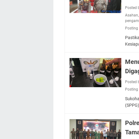
Posted 
Asahan
pengam
Posting
Pastik
Kesiap
Menu
Diga
Posted 
Posting
Sukoha
(SPPG)
Polr
Tama