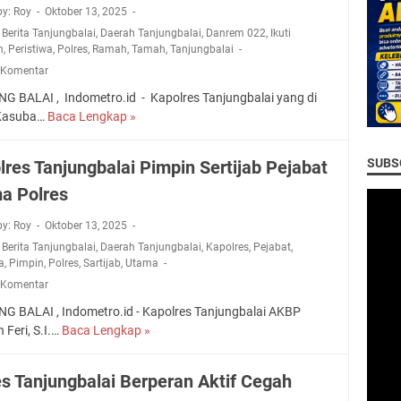
a
a
n
by: Roy
Oktober 13, 2025
G
w
t
t
P
,
Berita Tanjungbalai
,
Daerah Tanjungbalai
,
Danrem 022
,
Ikuti
T
a
n
L
e
n
,
Peristiwa
,
Polres
,
Ramah
,
Tamah
,
Tanjungbalai
e
T
a
a
n
 Komentar
r
a
r
m
g
k
a
k
G BALAI , Indometro.id - Kapolres Tanjungbalai yang di
a
a
o
t
o
 Kasuba…
Baca Lengkap »
P
N
m
n
H
b
o
g
a
t
u
a
l
e
n
SUBSC
lres Tanjungbalai Pimpin Sertijab Pejabat
a
k
P
r
n
a
m
u
a Polres
o
e
d
n
i
m
l
s
a
,
n
by: Roy
Oktober 13, 2025
r
T
p
J
a
e
,
Berita Tanjungbalai
,
Daerah Tanjungbalai
,
Kapolres
,
Pejabat
,
a
a
s
a
,
Pimpin
,
Polres
,
Sartijab
,
Utama
s
n
g
i
:
 Komentar
j
a
S
1
u
N
G BALAI , Indometro.id - Kapolres Tanjungbalai AKBP
i
5
n
a
Feri, S.I.…
Baca Lengkap »
K
a
K
g
t
a
n
a
B
a
p
i
es Tanjungbalai Berperan Aktif Cegah
s
a
l
o
d
u
l