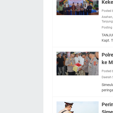
Keke
Posted 
Asahan
Tanjung
Posting
TANJUN
Kapt. 
Polr
ke M
Posted 
Daerah 
Simeul
pering
Peri
Sime