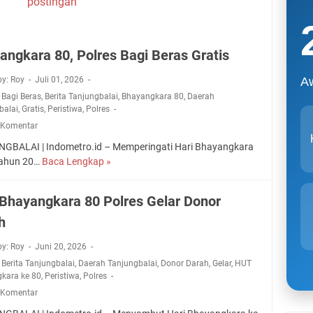
postingan
angkara 80, Polres Bagi Beras Gratis
A
by: Roy
Juli 01, 2026
,
Bagi Beras
,
Berita Tanjungbalai
,
Bhayangkara 80
,
Daerah
balai
,
Gratis
,
Peristiwa
,
Polres
 Komentar
GBALAI | Indometro.id – Memperingati Hari Bhayangkara
tahun 20…
Baca Lengkap »
B
h
a
Bhayangkara 80 Polres Gelar Donor
y
h
a
n
by: Roy
Juni 20, 2026
g
,
Berita Tanjungbalai
,
Daerah Tanjungbalai
,
Donor Darah
,
Gelar
,
HUT
k
kara ke 80
,
Peristiwa
,
Polres
a
 Komentar
r
a