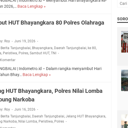
GBALAI | Indometro.id – Menyambut Hari Bhayangkara ke-
8
un 2026,…
Baca Lengkap »
H
0
U
,
SORO
T
ut HUT Bhayangkara 80 Polres Olahraga
P
B
o
h
l
a
r
by: Roy
Juni 19, 2026
y
e
,
Berita Tanjungbalai
,
Bhayangkara
,
Daerah Tanjungbalai
,
ke 80
,
a
s
a
,
Peristiwa
,
Polres
,
Sambut HUT
,
TNI
n
B
 Komentar
g
a
k
GBALAI | Indometro.id – Dalam rangka menyambut Hari
g
a
Tahun Bhay…
Baca Lengkap »
S
i
r
a
B
a
m
e
ng HUT Bhayangkara, Polres Nilai Lomba
8
b
r
0
ung Narkoba
u
a
P
t
s
o
by: Roy
Juni 16, 2026
H
G
l
,
Berita Tanjungbalai
,
Daerah Tanjungbalai
,
Jelang HUT Bhayangkara
,
U
r
r
g Narkoba
,
Nilai Lomba
,
Peristiwa
,
Polres
T
a
e