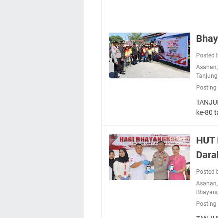
Bhay
Posted 
Asahan
Tanjung
Posting
TANJUN
ke-80 
HUT 
Dara
Posted 
Asahan
Bhayang
Posting