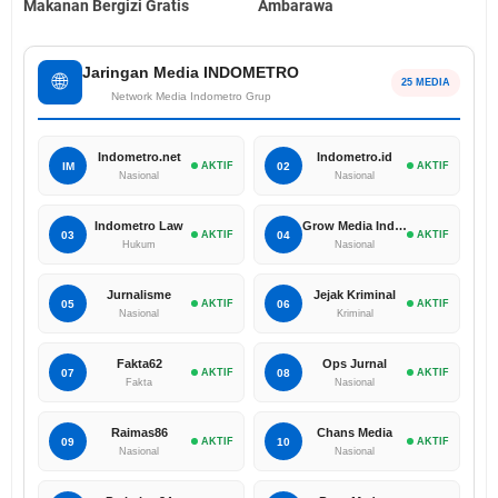
Makanan Bergizi Gratis
Ambarawa
Jaringan Media INDOMETRO
🌐
25 MEDIA
Network Media Indometro Grup
Indometro.net
Indometro.id
IM
AKTIF
02
AKTIF
Nasional
Nasional
Indometro Law
Grow Media Indonesia
03
AKTIF
04
AKTIF
Hukum
Nasional
Jurnalisme
Jejak Kriminal
05
AKTIF
06
AKTIF
Nasional
Kriminal
Fakta62
Ops Jurnal
07
AKTIF
08
AKTIF
Fakta
Nasional
Raimas86
Chans Media
09
AKTIF
10
AKTIF
Nasional
Nasional