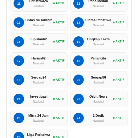
Peristiwa24
Pena Medan
11
AKTIF
12
AKTIF
Peristiwa
Nasional
Lintas Nusantara
Lintas Peristiwa
13
AKTIF
14
AKTIF
Nasional
Nasional
Liputan62
Ungkap Fakta
15
AKTIF
16
AKTIF
Nasional
Nasional
Harian62
Pena Kita
17
AKTIF
18
AKTIF
Nasional
Nasional
Sergap24
Sergap86
19
AKTIF
20
AKTIF
Nasional
Nasional
Investigasi
Orbit News
21
AKTIF
22
AKTIF
Nasional
Nasional
Mitra 24 Jam
1 Detik
23
AKTIF
24
AKTIF
Nasional
Nasional
Liga Peristiwa
25
AKTIF