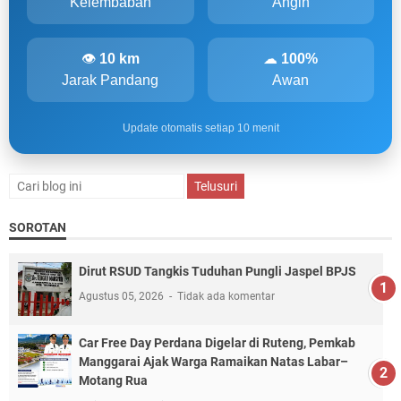
Kelembaban
Angin
👁
10 km
☁
100%
Jarak Pandang
Awan
Update otomatis setiap 10 menit
SOROTAN
Dirut RSUD Tangkis Tuduhan Pungli Jaspel BPJS
Agustus 05, 2026
Tidak ada komentar
Car Free Day Perdana Digelar di Ruteng, Pemkab
Manggarai Ajak Warga Ramaikan Natas Labar–
Motang Rua