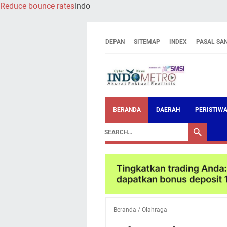
Reduce bounce rates
indo
DEPAN
SITEMAP
INDEX
PASAL SA
BERANDA
DAERAH
PERISTIW
Beranda
/
Olahraga