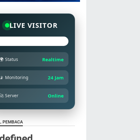
LIVE VISITOR
🌍 Status
Realtime
📡 Monitoring
24 Jam
🚀 Server
Online
L PEMBACA
d
e
f
n
e
d