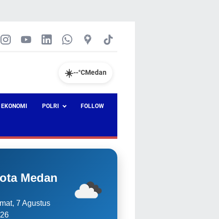
☀️
--°C
Medan
EKONOMI
POLRI
FOLLOW
ota Medan
mat, 7 Agustus
26