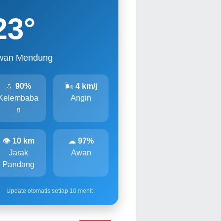
23
°
wan Mendung
💧
90%
🌬
4 km/j
Kelembaba
Angin
n
👁
10 km
☁
97%
Jarak
Awan
Pandang
Update otomatis setiap 10 menit