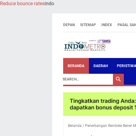
Reduce bounce rates
indo
DEPAN
SITEMAP
INDEX
PASAL SA
BERANDA
DAERAH
PERISTIW
Beranda
/
Penerbangan Rembele Bener Me