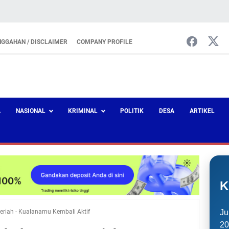
NGGAHAN / DISCLAIMER
COMPANY PROFILE
A
NASIONAL
KRIMINAL
POLITIK
DESA
ARTIKEL
K
riah - Kualanamu Kembali Aktif
Ju
20