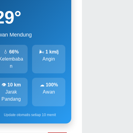
29
°
wan Mendung
💧
66%
🌬
1 km/j
Kelembaba
Angin
n
👁
10 km
☁
100%
Jarak
Awan
Pandang
Update otomatis setiap 10 menit