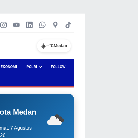
☀️
--°C
Medan
EKONOMI
POLRI
FOLLOW
ota Medan
mat, 7 Agustus
26