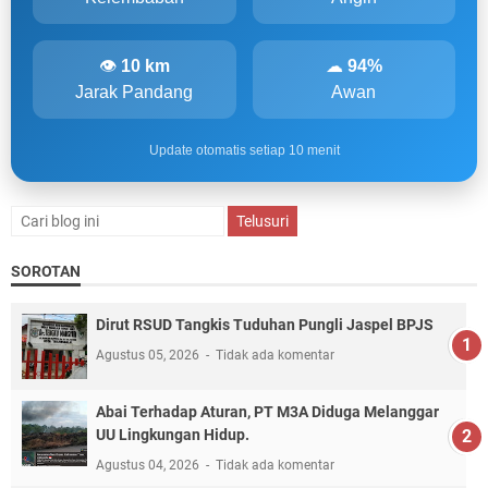
👁
10 km
☁
94%
Jarak Pandang
Awan
Update otomatis setiap 10 menit
SOROTAN
Dirut RSUD Tangkis Tuduhan Pungli Jaspel BPJS
Agustus 05, 2026
Tidak ada komentar
Abai Terhadap Aturan, PT M3A Diduga Melanggar
UU Lingkungan Hidup.
Agustus 04, 2026
Tidak ada komentar