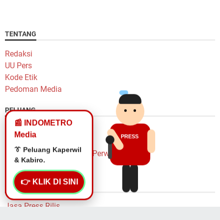
TENTANG
Redaksi
UU Pers
Kode Etik
Pedoman Media
PELUANG
📰 INDOMETRO
Peluang Karir
Media
PRESS
Lowongan Wartawan
👔 Peluang Kaperwil
Lowongan Kepala Biro & Perwakilan
& Kabiro.
Penulis Freelance
👉 KLIK DI SINI
LAYANAN
Jasa Press Rilis
Pasang Iklan Murah Yok!