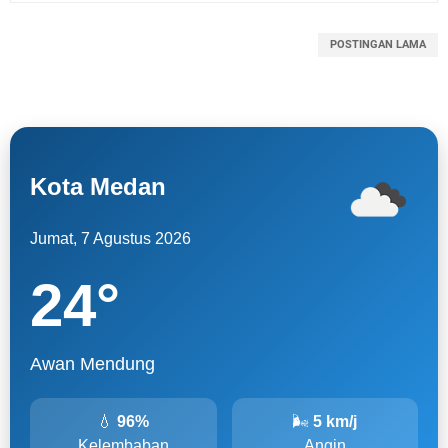
POSTINGAN LAMA
Kota Medan
Jumat, 7 Agustus 2026
24
°
Awan Mendung
💧
96%
🌬
5 km/j
Kelembaban
Angin