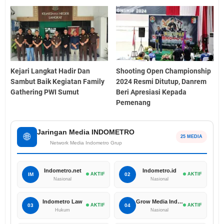
Kejari Langkat Hadir Dan
Shooting Open Championship
Sambut Baik Kegiatan Family
2024 Resmi Ditutup, Danrem
Gathering PWI Sumut
Beri Apresiasi Kepada
Pemenang
Jaringan Media INDOMETRO
🌐
25 MEDIA
Network Media Indometro Grup
Indometro.net
Indometro.id
IM
AKTIF
02
AKTIF
Nasional
Nasional
Indometro Law
Grow Media Indonesia
03
AKTIF
04
AKTIF
Hukum
Nasional