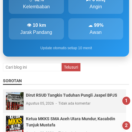
Kelembaban
Angin
👁
10 km
☁
99%
Jarak Pandang
Awan
Update otomatis setiap 10 menit
SOROTAN
Dirut RSUD Tangkis Tuduhan Pungli Jaspel BPJS
Agustus 05, 2026
Tidak ada komentar
Ketua MKKS SMA Aceh Utara Mundur, Kacabdin
Tunjuk Mustafa