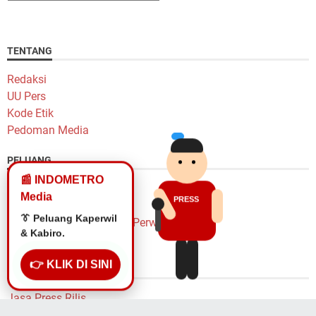
TENTANG
Redaksi
UU Pers
Kode Etik
Pedoman Media
PELUANG
📰 INDOMETRO
Peluang Karir
Media
PRESS
Lowongan Wartawan
🎙️ Lowongan
Lowongan Kepala Biro & Perwakilan
Wartawan.
Penulis Freelance
👉 KLIK DI SINI
LAYANAN
Jasa Press Rilis
Pasang Iklan Murah Yok!