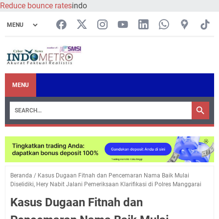
Reduce bounce rates
indo
MENU
Beranda
/
Kasus Dugaan Fitnah dan Pencemaran Nama Baik Mulai
Diselidiki, Hery Nabit Jalani Pemeriksaan Klarifikasi di Polres Manggarai
Kasus Dugaan Fitnah dan