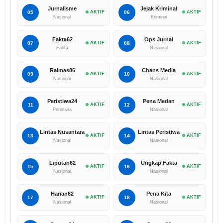
Jurnalisme
Jejak Kriminal
05
AKTIF
06
AKTIF
Nasional
Kriminal
Fakta62
Ops Jurnal
07
AKTIF
08
AKTIF
Fakta
Nasional
Raimas86
Chans Media
09
AKTIF
10
AKTIF
Nasional
Nasional
Peristiwa24
Pena Medan
11
AKTIF
12
AKTIF
Peristiwa
Nasional
Lintas Nusantara
Lintas Peristiwa
13
AKTIF
14
AKTIF
Nasional
Nasional
Liputan62
Ungkap Fakta
15
AKTIF
16
AKTIF
Nasional
Nasional
Harian62
Pena Kita
17
AKTIF
18
AKTIF
Nasional
Nasional