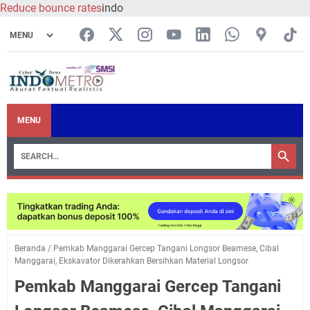
Reduce bounce rates
indo
MENU
Beranda
/
Pemkab Manggarai Gercep Tangani Longsor Beamese, Cibal
Manggarai, Ekskavator Dikerahkan Bersihkan Material Longsor
Pemkab Manggarai Gercep Tangani