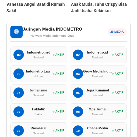
Vanessa Angel Saat di Rumah
Anak Muda, Tahu Crispy Bisa
Sakit
Jadi Usaha Kekinian
Jaringan Media INDOMETRO
🌐
25 MEDIA
Network Media Indometro Grup
Indometro.net
Indometro.id
IM
AKTIF
02
AKTIF
Nasional
Nasional
Indometro Law
Grow Media Indonesia
03
AKTIF
04
AKTIF
Hukum
Nasional
Jurnalisme
Jejak Kriminal
05
AKTIF
06
AKTIF
Nasional
Kriminal
Fakta62
Ops Jurnal
07
AKTIF
08
AKTIF
Fakta
Nasional
Raimas86
Chans Media
09
AKTIF
10
AKTIF
Nasional
Nasional