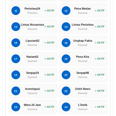
Peristiwa24
Pena Medan
11
AKTIF
12
AKTIF
Peristiwa
Nasional
Lintas Nusantara
Lintas Peristiwa
13
AKTIF
14
AKTIF
Nasional
Nasional
Liputan62
Ungkap Fakta
15
AKTIF
16
AKTIF
Nasional
Nasional
Harian62
Pena Kita
17
AKTIF
18
AKTIF
Nasional
Nasional
Sergap24
Sergap86
19
AKTIF
20
AKTIF
Nasional
Nasional
Investigasi
Orbit News
21
AKTIF
22
AKTIF
Nasional
Nasional
Mitra 24 Jam
1 Detik
23
AKTIF
24
AKTIF
Nasional
Nasional