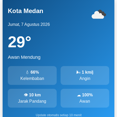
Kota Medan
Jumat, 7 Agustus 2026
29
°
Awan Mendung
💧
66%
🌬
1 km/j
Kelembaban
Angin
👁
10 km
☁
100%
Jarak Pandang
Awan
Update otomatis setiap 10 menit