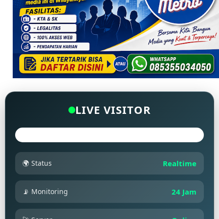
LIVE VISITOR
🌍 Status
Realtime
📡 Monitoring
24 Jam