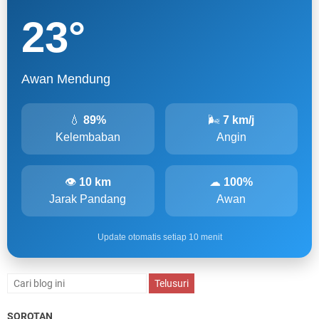
23
°
Awan Mendung
💧
89%
🌬
7 km/j
Kelembaban
Angin
👁
10 km
☁
100%
Jarak Pandang
Awan
Update otomatis setiap 10 menit
SOROTAN