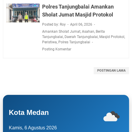
Polres Tanjungbalai Amankan
Sholat Jumat Masjid Protokol
Posted by: Roy
April 06, 2026
Amankan Sholat Jumat
,
Asahan
,
Berita
Tanjungbalai
,
Daerah Tanjungbalai
,
Masjid Protokol
,
Peristiwa
,
Polres Tanjungbalai
Posting Komentar
POSTINGAN LAMA
Kota Medan
Kamis, 6 Agustus 2026