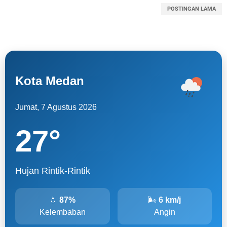
POSTINGAN LAMA
Kota Medan
Jumat, 7 Agustus 2026
27
°
Hujan Rintik-Rintik
💧
87%
🌬
6 km/j
Kelembaban
Angin