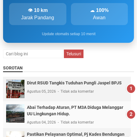
👁
10 km
☁
100%
Jarak Pandang
Awan
Update otomatis setiap 10 menit
SOROTAN
Dirut RSUD Tangkis Tuduhan Pungli Jaspel BPJS
Agustus 05, 2026
Tidak ada komentar
Abai Terhadap Aturan, PT M3A Diduga Melanggar
UU Lingkungan Hidup.
Agustus 04, 2026
Tidak ada komentar
Pastikan Pelayanan Optimal, Pj Kades Bendungan