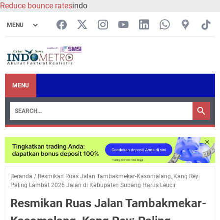
Reduce bounce rates
indo
MENU
Beranda
/
Resmikan Ruas Jalan Tambakmekar-Kasomalang, Kang Rey:
Paling Lambat 2026 Jalan di Kabupaten Subang Harus Leucir
Resmikan Ruas Jalan Tambakmekar-