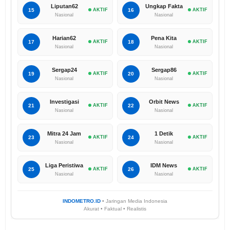
Liputan62
Ungkap Fakta
15
AKTIF
16
AKTIF
Nasional
Nasional
Harian62
Pena Kita
17
AKTIF
18
AKTIF
Nasional
Nasional
Sergap24
Sergap86
19
AKTIF
20
AKTIF
Nasional
Nasional
Investigasi
Orbit News
21
AKTIF
22
AKTIF
Nasional
Nasional
Mitra 24 Jam
1 Detik
23
AKTIF
24
AKTIF
Nasional
Nasional
Liga Peristiwa
IDM News
25
AKTIF
26
AKTIF
Nasional
Nasional
INDOMETRO.ID
• Jaringan Media Indonesia
Akurat • Faktual • Realistis