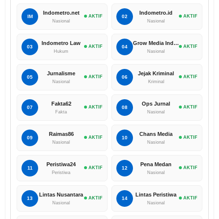
Indometro.net
Indometro.id
IM
AKTIF
02
AKTIF
Nasional
Nasional
Indometro Law
Grow Media Indonesia
03
AKTIF
04
AKTIF
Hukum
Nasional
Jurnalisme
Jejak Kriminal
05
AKTIF
06
AKTIF
Nasional
Kriminal
Fakta62
Ops Jurnal
07
AKTIF
08
AKTIF
Fakta
Nasional
Raimas86
Chans Media
09
AKTIF
10
AKTIF
Nasional
Nasional
Peristiwa24
Pena Medan
11
AKTIF
12
AKTIF
Peristiwa
Nasional
Lintas Nusantara
Lintas Peristiwa
13
AKTIF
14
AKTIF
Nasional
Nasional