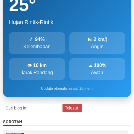
25
°
Hujan Rintik-Rintik
💧
94%
🌬
2 km/j
Kelembaban
Angin
👁
10 km
☁
100%
Jarak Pandang
Awan
Update otomatis setiap 10 menit
SOROTAN