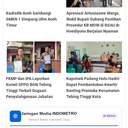
Kadisdik Aceh Sambangi
Apresiasi Antusiasme Warga,
SMKN 1 Simpang Ulim Aceh
Wakil Bupati Subang Pastikan
Timur
Prosedur KB MOW di RSAU dr.
Hoediyono Berjalan Nyaman
FKMP dan IPA Laporkan
Kapolsek Padang Hulu Hadiri
Korwil SPPG BGN Tebing
Rapat Pembentukan Kwartir
Tinggi Terkait Dugaan
Ranting Pramuka Kecamatan
Penyalahgunaan Jabatan
Tebing Tinggi Kota
Jaringan Media INDOMETRO
🌐
25 MEDIA
Network Media Indometro Grup