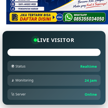
LIVE VISITOR
🌍 Status
Realtime
📡 Monitoring
24 Jam
🚀 Server
Online