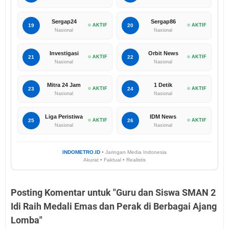
Sergap24
Sergap86
19
AKTIF
20
AKTIF
Nasional
Nasional
Investigasi
Orbit News
21
AKTIF
22
AKTIF
Nasional
Nasional
Mitra 24 Jam
1 Detik
23
AKTIF
24
AKTIF
Nasional
Nasional
Liga Peristiwa
IDM News
25
AKTIF
26
AKTIF
Nasional
Nasional
INDOMETRO.ID
• Jaringan Media Indonesia
Akurat • Faktual • Realistis
Posting Komentar untuk "Guru dan Siswa SMAN 2
Idi Raih Medali Emas dan Perak di Berbagai Ajang
Lomba"