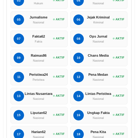
03
AKTIF
04
AKTIF
Hukum
Nasional
Jurnalisme
Jejak Kriminal
05
AKTIF
06
AKTIF
Nasional
Kriminal
Fakta62
Ops Jurnal
07
AKTIF
08
AKTIF
Fakta
Nasional
Raimas86
Chans Media
09
AKTIF
10
AKTIF
Nasional
Nasional
Peristiwa24
Pena Medan
11
AKTIF
12
AKTIF
Peristiwa
Nasional
Lintas Nusantara
Lintas Peristiwa
13
AKTIF
14
AKTIF
Nasional
Nasional
Liputan62
Ungkap Fakta
15
AKTIF
16
AKTIF
Nasional
Nasional
Harian62
Pena Kita
17
AKTIF
18
AKTIF
Nasional
Nasional