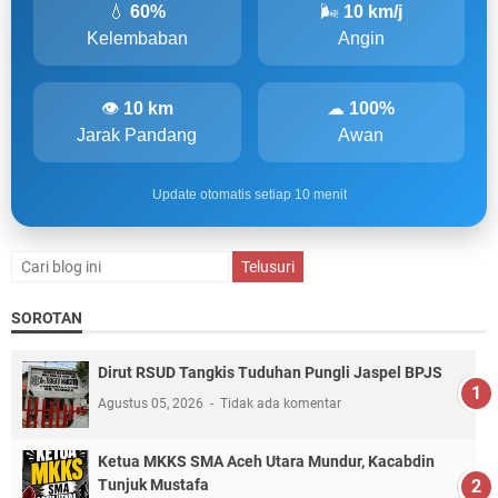
💧
60%
🌬
10 km/j
Kelembaban
Angin
👁
10 km
☁
100%
Jarak Pandang
Awan
Update otomatis setiap 10 menit
SOROTAN
Dirut RSUD Tangkis Tuduhan Pungli Jaspel BPJS
Agustus 05, 2026
Tidak ada komentar
Ketua MKKS SMA Aceh Utara Mundur, Kacabdin
Tunjuk Mustafa