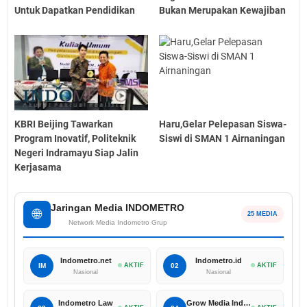
Untuk Dapatkan Pendidikan
Bukan Merupakan Kewajiban
KBRI Beijing Tawarkan
Haru,Gelar Pelepasan Siswa-
Program Inovatif, Politeknik
Siswi di SMAN 1 Airnaningan
Negeri Indramayu Siap Jalin
Kerjasama
Jaringan Media INDOMETRO
🌐
25 MEDIA
Network Media Indometro Grup
Indometro.net
Indometro.id
IM
AKTIF
02
AKTIF
Nasional
Nasional
Indometro Law
Grow Media Indonesia