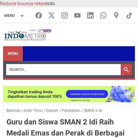
Reduce bounce rates
indo
MENU
Beranda
/
Aceh Timur
/
Daerah
/
Pendidikan
/
SMAN 2 Idi
Guru dan Siswa SMAN 2 Idi Raih
Medali Emas dan Perak di Berbagai