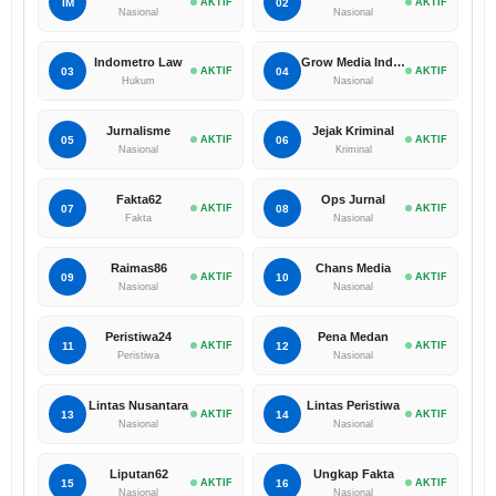
IM
AKTIF
02
AKTIF
Nasional
Nasional
Indometro Law
Grow Media Indonesia
03
AKTIF
04
AKTIF
Hukum
Nasional
Jurnalisme
Jejak Kriminal
05
AKTIF
06
AKTIF
Nasional
Kriminal
Fakta62
Ops Jurnal
07
AKTIF
08
AKTIF
Fakta
Nasional
Raimas86
Chans Media
09
AKTIF
10
AKTIF
Nasional
Nasional
Peristiwa24
Pena Medan
11
AKTIF
12
AKTIF
Peristiwa
Nasional
Lintas Nusantara
Lintas Peristiwa
13
AKTIF
14
AKTIF
Nasional
Nasional
Liputan62
Ungkap Fakta
15
AKTIF
16
AKTIF
Nasional
Nasional