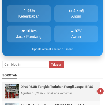
💧
93%
🌬
4 km/j
Kelembaban
Angin
👁
10 km
☁
97%
Jarak Pandang
Awan
Update otomatis setiap 10 menit
SOROTAN
Dirut RSUD Tangkis Tuduhan Pungli Jaspel BPJS
Agustus 05, 2026
Tidak ada komentar