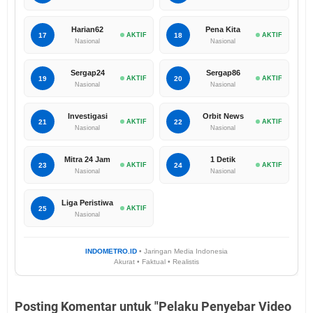
Harian62
Pena Kita
17
AKTIF
18
AKTIF
Nasional
Nasional
Sergap24
Sergap86
19
AKTIF
20
AKTIF
Nasional
Nasional
Investigasi
Orbit News
21
AKTIF
22
AKTIF
Nasional
Nasional
Mitra 24 Jam
1 Detik
23
AKTIF
24
AKTIF
Nasional
Nasional
Liga Peristiwa
25
AKTIF
Nasional
INDOMETRO.ID
• Jaringan Media Indonesia
Akurat • Faktual • Realistis
Posting Komentar untuk "Pelaku Penyebar Video