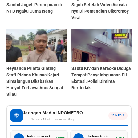
Sambil Joget, Perempuan di
Sejoli Setelah Video Asusila
NTB Ngaku Cuma Iseng
nya Di Pemandian Cikoromoy
Viral
Reynanda Primta Ginting
Sabtu Ktv dan Karaoke Diduga
Staff Pidana Khusus Kejari
Tempat Penyalahgunaan Pil
Simalungun Dikabarkan
Ekstasi, Polisi Diminta
Hanyut Terbawa Arus Sungai
Bertindak
Silau
Jaringan Media INDOMETRO
🌐
25 MEDIA
Network Media Indometro Grup
Indometro.net
Indometro.id