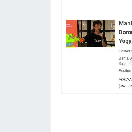
Manf
Doro
Yogy
Posted 
Bisnis
,
D
Social 
Posting
YOGYAK
jasa p