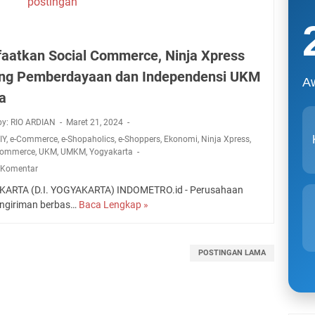
postingan
aatkan Social Commerce, Ninja Xpress
ng Pemberdayaan dan Independensi UKM
A
a
by: RIO ARDIAN
Maret 21, 2024
IY
,
e-Commerce
,
e-Shopaholics
,
e-Shoppers
,
Ekonomi
,
Ninja Xpress
,
Commerce
,
UKM
,
UMKM
,
Yogyakarta
 Komentar
ARTA (D.I. YOGYAKARTA) INDOMETRO.id - Perusahaan
engiriman berbas…
Baca Lengkap »
M
a
n
f
POSTINGAN LAMA
a
a
t
k