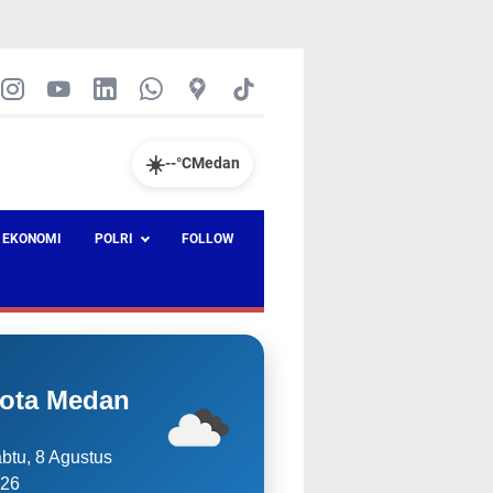
☀️
--°C
Medan
EKONOMI
POLRI
FOLLOW
ota Medan
btu, 8 Agustus
26