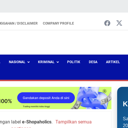
NGGAHAN / DISCLAIMER
COMPANY PROFILE
A
NASIONAL
KRIMINAL
POLITIK
DESA
ARTIKEL
K
Sa
ngan label
e-Shopaholics
.
Tampilkan semua
20