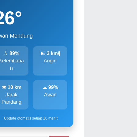
26
°
wan Mendung
💧
89%
🌬
3 km/j
Kelembaba
Angin
n
👁
10 km
☁
99%
Jarak
Awan
Pandang
Update otomatis setiap 10 menit