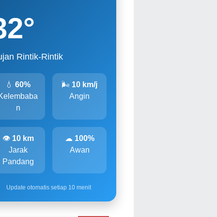
32
°
jan Rintik-Rintik
💧
60%
🌬
10 km/j
Kelembaba
Angin
n
👁
10 km
☁
100%
Jarak
Awan
Pandang
Update otomatis setiap 10 menit