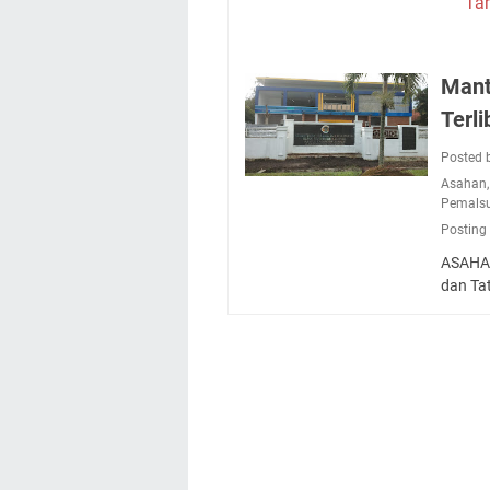
Ta
Mant
Terl
Posted 
Asahan
Pemalsu
Posting
ASAHAN
dan Ta