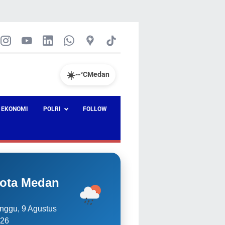
☀️
--°C
Medan
EKONOMI
POLRI
FOLLOW
ota Medan
nggu, 9 Agustus
26