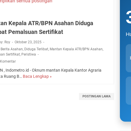
mpilkan semua postingan
an Kepala ATR/BPN Asahan Diduga
ibat Pemalsuan Sertifikat
Hu
by: Roy
Oktober 23, 2025
,
Berita Asahan
,
Diduga Terlibat
,
Mantan Kepala ATR/BPN Asahan
,
an Sertifikat
,
Peristiwa
 Komentar
 , Indometro.id - Oknum mantan Kepala Kantor Agraria
ta Ruang B…
Baca Lengkap »
M
a
n
t
POSTINGAN LAMA
a
n
K
e
p