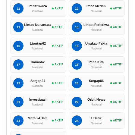
Peristiwa24
Pena Medan
11
AKTIF
12
AKTIF
Peristiwa
Nasional
Lintas Nusantara
Lintas Peristiwa
13
AKTIF
14
AKTIF
Nasional
Nasional
Liputan62
Ungkap Fakta
15
AKTIF
16
AKTIF
Nasional
Nasional
Harian62
Pena Kita
17
AKTIF
18
AKTIF
Nasional
Nasional
Sergap24
Sergap86
19
AKTIF
20
AKTIF
Nasional
Nasional
Investigasi
Orbit News
21
AKTIF
22
AKTIF
Nasional
Nasional
Mitra 24 Jam
1 Detik
23
AKTIF
24
AKTIF
Nasional
Nasional