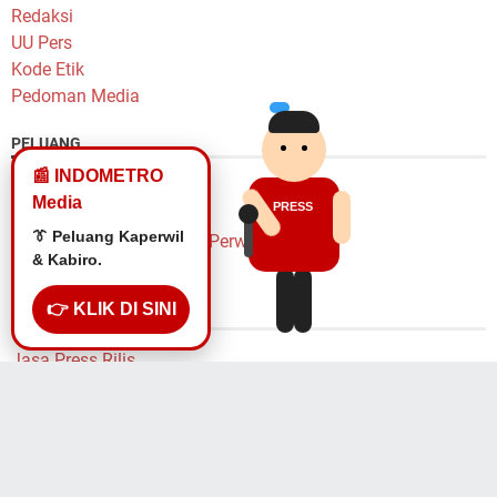
Redaksi
UU Pers
Kode Etik
Pedoman Media
PELUANG
📰 INDOMETRO
Peluang Karir
Media
PRESS
Lowongan Wartawan
🎙️ Lowongan
Lowongan Kepala Biro & Perwakilan
Wartawan.
Penulis Freelance
👉 KLIK DI SINI
LAYANAN
Jasa Press Rilis
Pasang Iklan Murah Yok!
Hak Cipta @2014 Indometro Grup