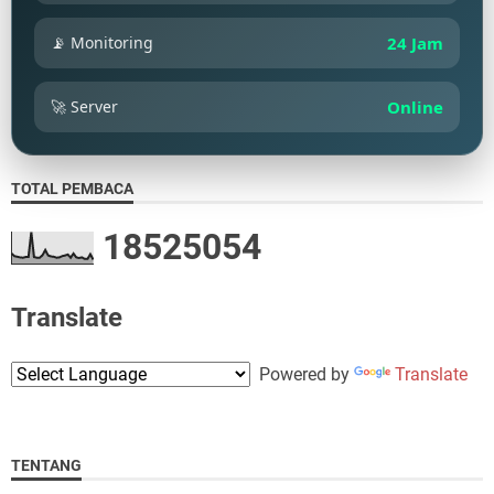
📡 Monitoring
24 Jam
🚀 Server
Online
TOTAL PEMBACA
1
8
5
2
5
0
5
4
Translate
Powered by
Translate
TENTANG