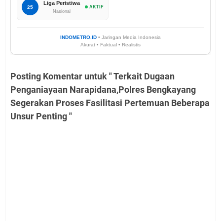
Liga Peristiwa
25
AKTIF
Nasional
INDOMETRO.ID
• Jaringan Media Indonesia
Akurat • Faktual • Realistis
Posting Komentar untuk " Terkait Dugaan
Penganiayaan Narapidana,Polres Bengkayang
Segerakan Proses Fasilitasi Pertemuan Beberapa
Unsur Penting "