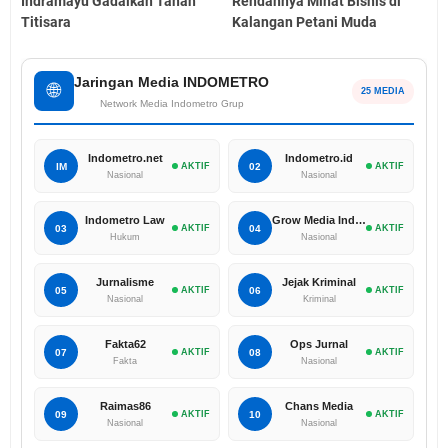
Indramayu Gadaikan Tanah
Rendahnya Minat Bisnis di
Titisara
Kalangan Petani Muda
Jaringan Media INDOMETRO
🌐
25 MEDIA
Network Media Indometro Grup
Indometro.net
Indometro.id
IM
AKTIF
02
AKTIF
Nasional
Nasional
Indometro Law
Grow Media Indonesia
03
AKTIF
04
AKTIF
Hukum
Nasional
Jurnalisme
Jejak Kriminal
05
AKTIF
06
AKTIF
Nasional
Kriminal
Fakta62
Ops Jurnal
07
AKTIF
08
AKTIF
Fakta
Nasional
Raimas86
Chans Media
09
AKTIF
10
AKTIF
Nasional
Nasional