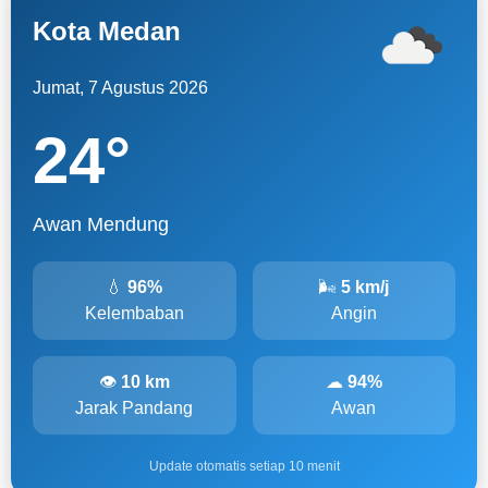
Kota Medan
Jumat, 7 Agustus 2026
24
°
Awan Mendung
💧
96%
🌬
5 km/j
Kelembaban
Angin
👁
10 km
☁
94%
Jarak Pandang
Awan
Update otomatis setiap 10 menit