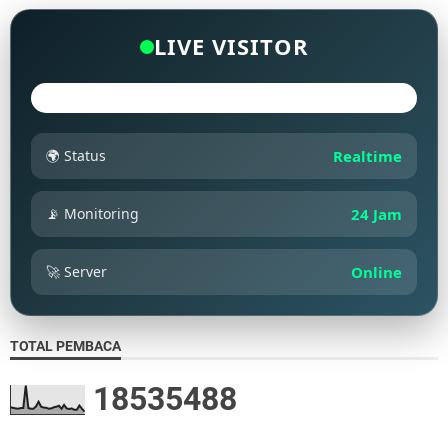
LIVE VISITOR
🌍 Status
Realtime
📡 Monitoring
24 Jam
🚀 Server
Online
TOTAL PEMBACA
1
8
5
3
5
4
8
8