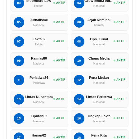
Indometro Law
Grow Media Indonesia
03
AKTIF
04
AKTIF
Hukum
Nasional
Jurnalisme
Jejak Kriminal
05
AKTIF
06
AKTIF
Nasional
Kriminal
Fakta62
Ops Jurnal
07
AKTIF
08
AKTIF
Fakta
Nasional
Raimas86
Chans Media
09
AKTIF
10
AKTIF
Nasional
Nasional
Peristiwa24
Pena Medan
11
AKTIF
12
AKTIF
Peristiwa
Nasional
Lintas Nusantara
Lintas Peristiwa
13
AKTIF
14
AKTIF
Nasional
Nasional
Liputan62
Ungkap Fakta
15
AKTIF
16
AKTIF
Nasional
Nasional
Harian62
Pena Kita
17
AKTIF
18
AKTIF