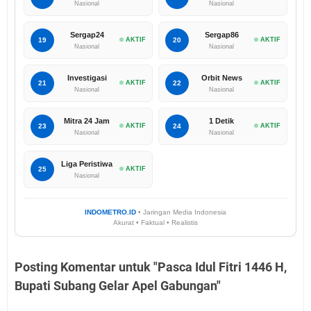
Nasional
Nasional
Sergap24
Sergap86
19
AKTIF
20
AKTIF
Nasional
Nasional
Investigasi
Orbit News
21
AKTIF
22
AKTIF
Nasional
Nasional
Mitra 24 Jam
1 Detik
23
AKTIF
24
AKTIF
Nasional
Nasional
Liga Peristiwa
25
AKTIF
Nasional
INDOMETRO.ID
• Jaringan Media Indonesia
Akurat • Faktual • Realistis
Posting Komentar untuk "Pasca Idul Fitri 1446 H,
Bupati Subang Gelar Apel Gabungan"