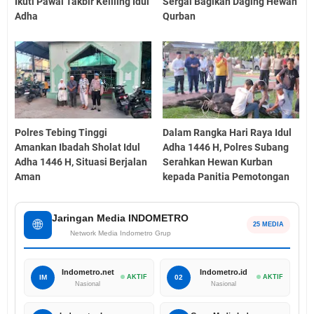
Ikuti Pawai Takbir Keliling Idul
Sergai Bagikan Daging Hewan
Adha
Qurban
Polres Tebing Tinggi
Dalam Rangka Hari Raya Idul
Amankan Ibadah Sholat Idul
Adha 1446 H, Polres Subang
Adha 1446 H, Situasi Berjalan
Serahkan Hewan Kurban
Aman
kepada Panitia Pemotongan
Jaringan Media INDOMETRO
🌐
25 MEDIA
Network Media Indometro Grup
Indometro.net
Indometro.id
IM
AKTIF
02
AKTIF
Nasional
Nasional