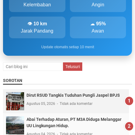
Kelembaban
Angin
👁
10 km
☁
95%
Jarak Pandang
Awan
Update otomatis setiap 10 menit
SOROTAN
Dirut RSUD Tangkis Tuduhan Pungli Jaspel BPJS
Agustus 05, 2026
Tidak ada komentar
Abai Terhadap Aturan, PT M3A Diduga Melanggar
UU Lingkungan Hidup.
Agustus 04, 2026
Tidak ada komentar