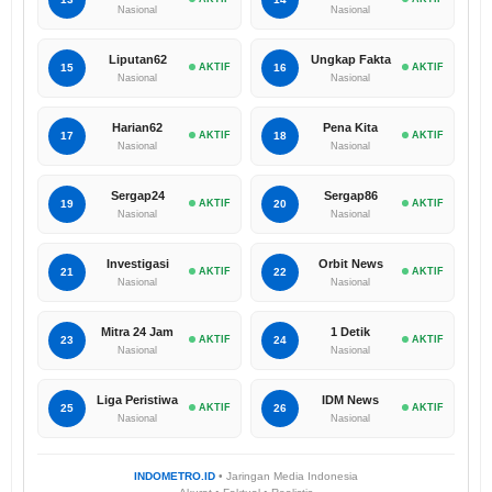
Nasional
Nasional
Liputan62
Ungkap Fakta
15
AKTIF
16
AKTIF
Nasional
Nasional
Harian62
Pena Kita
17
AKTIF
18
AKTIF
Nasional
Nasional
Sergap24
Sergap86
19
AKTIF
20
AKTIF
Nasional
Nasional
Investigasi
Orbit News
21
AKTIF
22
AKTIF
Nasional
Nasional
Mitra 24 Jam
1 Detik
23
AKTIF
24
AKTIF
Nasional
Nasional
Liga Peristiwa
IDM News
25
AKTIF
26
AKTIF
Nasional
Nasional
INDOMETRO.ID
• Jaringan Media Indonesia