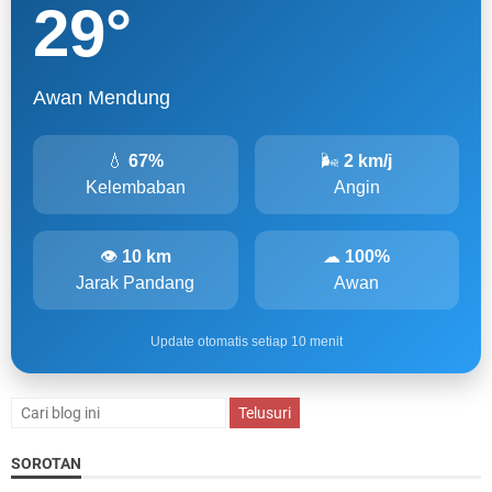
29
°
Awan Mendung
💧
67%
🌬
2 km/j
Kelembaban
Angin
👁
10 km
☁
100%
Jarak Pandang
Awan
Update otomatis setiap 10 menit
SOROTAN