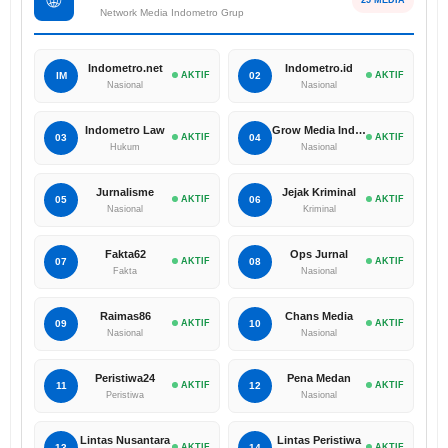
🌐
25 MEDIA
Network Media Indometro Grup
Indometro.net
Indometro.id
IM
AKTIF
02
AKTIF
Nasional
Nasional
Indometro Law
Grow Media Indonesia
03
AKTIF
04
AKTIF
Hukum
Nasional
Jurnalisme
Jejak Kriminal
05
AKTIF
06
AKTIF
Nasional
Kriminal
Fakta62
Ops Jurnal
07
AKTIF
08
AKTIF
Fakta
Nasional
Raimas86
Chans Media
09
AKTIF
10
AKTIF
Nasional
Nasional
Peristiwa24
Pena Medan
11
AKTIF
12
AKTIF
Peristiwa
Nasional
Lintas Nusantara
Lintas Peristiwa
13
AKTIF
14
AKTIF