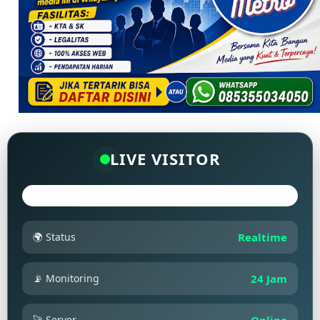
LIVE VISITOR
🌍 Status
Realtime
📡 Monitoring
24 Jam
🚀 Server