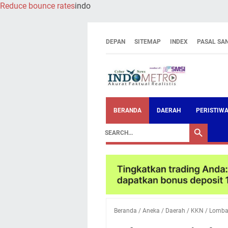
Reduce bounce rates
indo
DEPAN
SITEMAP
INDEX
PASAL SA
BERANDA
DAERAH
PERISTIW
Beranda
/
Aneka
/
Daerah
/
KKN
/
Lomb