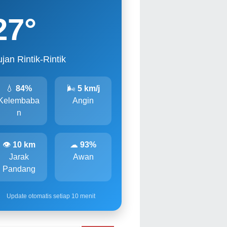
27
°
jan Rintik-Rintik
💧
84%
🌬
5 km/j
Kelembaba
Angin
n
👁
10 km
☁
93%
Jarak
Awan
Pandang
Update otomatis setiap 10 menit