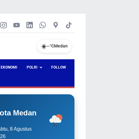
☀️
--°C
Medan
EKONOMI
POLRI
FOLLOW
ota Medan
btu, 8 Agustus
26