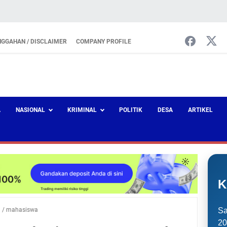
NGGAHAN / DISCLAIMER
COMPANY PROFILE
A
NASIONAL
KRIMINAL
POLITIK
DESA
ARTIKEL
K
a
/
mahasiswa
Sa
20