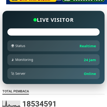
LIVE VISITOR
🌍 Status
Realtime
📡 Monitoring
24 Jam
🚀 Server
Online
TOTAL PEMBACA
1
8
5
3
4
5
9
1