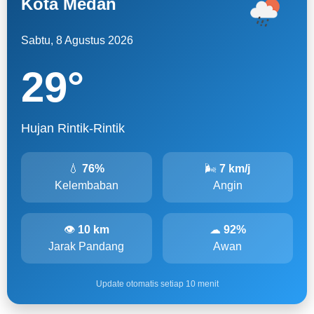
Kota Medan
Sabtu, 8 Agustus 2026
29
°
Hujan Rintik-Rintik
💧
76%
🌬
7 km/j
Kelembaban
Angin
👁
10 km
☁
92%
Jarak Pandang
Awan
Update otomatis setiap 10 menit