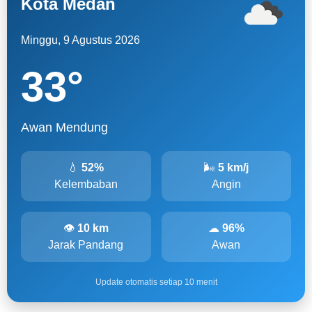
Kota Medan
Minggu, 9 Agustus 2026
33
°
Awan Mendung
💧
52%
🌬
5 km/j
Kelembaban
Angin
👁
10 km
☁
96%
Jarak Pandang
Awan
Update otomatis setiap 10 menit