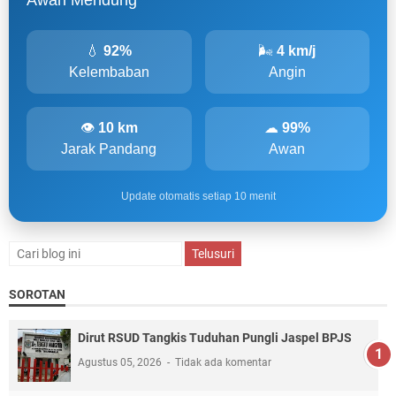
Awan Mendung
💧
92%
🌬
4 km/j
Kelembaban
Angin
👁
10 km
☁
99%
Jarak Pandang
Awan
Update otomatis setiap 10 menit
SOROTAN
Dirut RSUD Tangkis Tuduhan Pungli Jaspel BPJS
Agustus 05, 2026
Tidak ada komentar