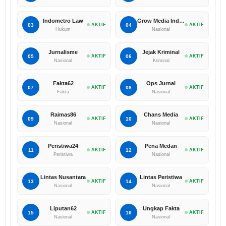
Indometro Law
Grow Media Indonesia
03
AKTIF
04
AKTIF
Hukum
Nasional
Jurnalisme
Jejak Kriminal
05
AKTIF
06
AKTIF
Nasional
Kriminal
Fakta62
Ops Jurnal
07
AKTIF
08
AKTIF
Fakta
Nasional
Raimas86
Chans Media
09
AKTIF
10
AKTIF
Nasional
Nasional
Peristiwa24
Pena Medan
11
AKTIF
12
AKTIF
Peristiwa
Nasional
Lintas Nusantara
Lintas Peristiwa
13
AKTIF
14
AKTIF
Nasional
Nasional
Liputan62
Ungkap Fakta
15
AKTIF
16
AKTIF
Nasional
Nasional