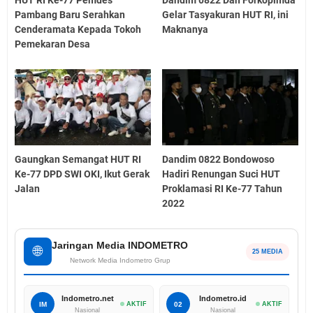
Pambang Baru Serahkan
Gelar Tasyakuran HUT RI, ini
Cenderamata Kepada Tokoh
Maknanya
Pemekaran Desa
Gaungkan Semangat HUT RI
Dandim 0822 Bondowoso
Ke-77 DPD SWI OKI, Ikut Gerak
Hadiri Renungan Suci HUT
Jalan
Proklamasi RI Ke-77 Tahun
2022
Jaringan Media INDOMETRO
🌐
25 MEDIA
Network Media Indometro Grup
Indometro.net
Indometro.id
IM
AKTIF
02
AKTIF
Nasional
Nasional