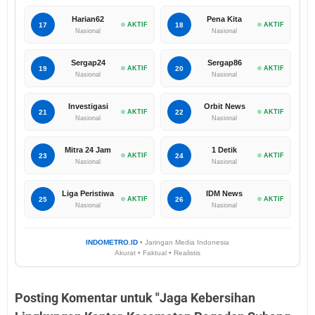
Harian62
Pena Kita
17
AKTIF
18
AKTIF
Nasional
Nasional
Sergap24
Sergap86
19
AKTIF
20
AKTIF
Nasional
Nasional
Investigasi
Orbit News
21
AKTIF
22
AKTIF
Nasional
Nasional
Mitra 24 Jam
1 Detik
23
AKTIF
24
AKTIF
Nasional
Nasional
Liga Peristiwa
IDM News
25
AKTIF
26
AKTIF
Nasional
Nasional
INDOMETRO.ID
• Jaringan Media Indonesia
Akurat • Faktual • Realistis
Posting Komentar untuk "Jaga Kebersihan