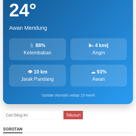
24
°
Awan Mendung
💧
88%
🌬
4 km/j
Kelembaban
Angin
👁
10 km
☁
93%
Jarak Pandang
Awan
Update otomatis setiap 10 menit
SOROTAN