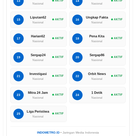
13
AKTIF
14
AKTIF
Nasional
Nasional
Liputan62
Ungkap Fakta
15
AKTIF
16
AKTIF
Nasional
Nasional
Harian62
Pena Kita
17
AKTIF
18
AKTIF
Nasional
Nasional
Sergap24
Sergap86
19
AKTIF
20
AKTIF
Nasional
Nasional
Investigasi
Orbit News
21
AKTIF
22
AKTIF
Nasional
Nasional
Mitra 24 Jam
1 Detik
23
AKTIF
24
AKTIF
Nasional
Nasional
Liga Peristiwa
25
AKTIF
Nasional
INDOMETRO.ID
• Jaringan Media Indonesia