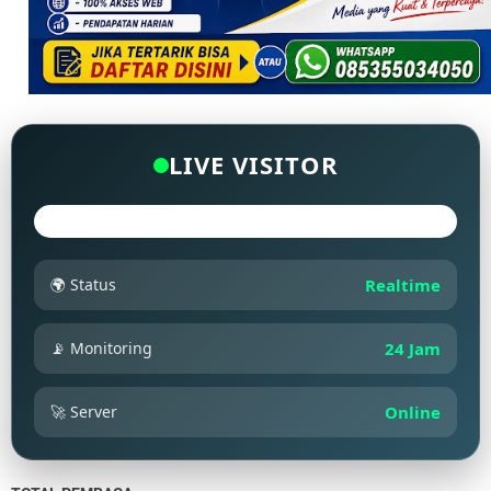
LIVE VISITOR
🌍 Status
Realtime
📡 Monitoring
24 Jam
🚀 Server
Online