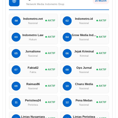
🌐
25 MEDIA
Network Media Indometro Grup
Indometro.net
Indometro.id
IM
AKTIF
02
AKTIF
Nasional
Nasional
Indometro Law
Grow Media Indonesia
03
AKTIF
04
AKTIF
Hukum
Nasional
Jurnalisme
Jejak Kriminal
05
AKTIF
06
AKTIF
Nasional
Kriminal
Fakta62
Ops Jurnal
07
AKTIF
08
AKTIF
Fakta
Nasional
Raimas86
Chans Media
09
AKTIF
10
AKTIF
Nasional
Nasional
Peristiwa24
Pena Medan
11
AKTIF
12
AKTIF
Peristiwa
Nasional
Lintas Nusantara
Lintas Peristiwa