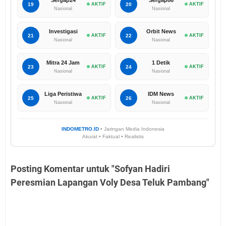
Sergap24
Sergap86
19
AKTIF
20
AKTIF
Nasional
Nasional
Investigasi
Orbit News
21
AKTIF
22
AKTIF
Nasional
Nasional
Mitra 24 Jam
1 Detik
23
AKTIF
24
AKTIF
Nasional
Nasional
Liga Peristiwa
IDM News
25
AKTIF
26
AKTIF
Nasional
Nasional
INDOMETRO.ID
• Jaringan Media Indonesia
Akurat • Faktual • Realistis
Posting Komentar untuk "Sofyan Hadiri
Peresmian Lapangan Voly Desa Teluk Pambang"