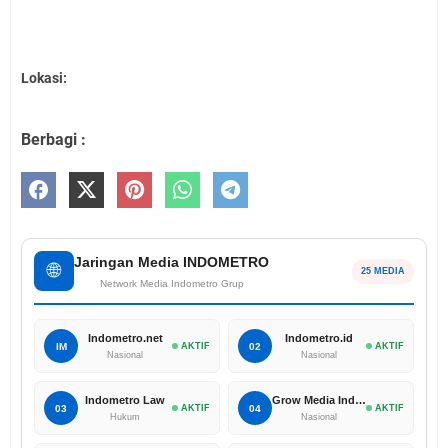
Lokasi:
Berbagi :
Jaringan Media INDOMETRO
🌐
25 MEDIA
Network Media Indometro Grup
Indometro.net
Indometro.id
IM
AKTIF
02
AKTIF
Nasional
Nasional
Indometro Law
Grow Media Indonesia
03
AKTIF
04
AKTIF
Hukum
Nasional