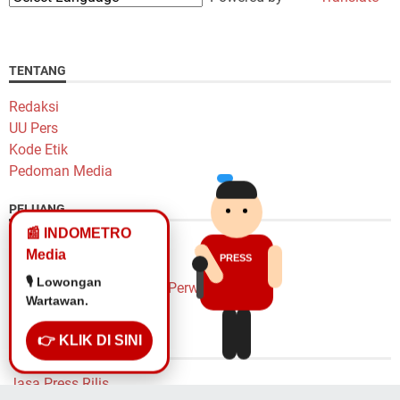
TENTANG
Redaksi
UU Pers
Kode Etik
Pedoman Media
PELUANG
📰 INDOMETRO
Peluang Karir
Media
PRESS
Lowongan Wartawan
📰 Akurat Faktual
Lowongan Kepala Biro & Perwakilan
Realistis.
Penulis Freelance
👉 KLIK DI SINI
LAYANAN
Jasa Press Rilis