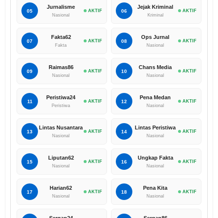
Jurnalisme
Jejak Kriminal
05
AKTIF
06
AKTIF
Nasional
Kriminal
Fakta62
Ops Jurnal
07
AKTIF
08
AKTIF
Fakta
Nasional
Raimas86
Chans Media
09
AKTIF
10
AKTIF
Nasional
Nasional
Peristiwa24
Pena Medan
11
AKTIF
12
AKTIF
Peristiwa
Nasional
Lintas Nusantara
Lintas Peristiwa
13
AKTIF
14
AKTIF
Nasional
Nasional
Liputan62
Ungkap Fakta
15
AKTIF
16
AKTIF
Nasional
Nasional
Harian62
Pena Kita
17
AKTIF
18
AKTIF
Nasional
Nasional