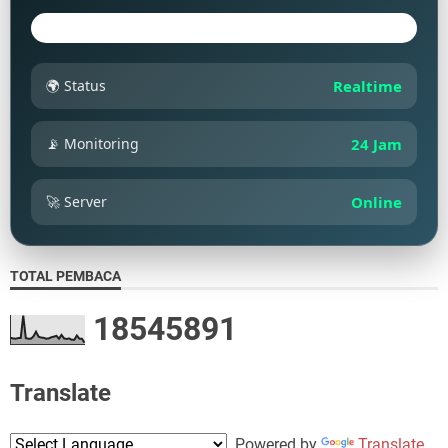
🌍 Status
Realtime
📡 Monitoring
24 Jam
🚀 Server
Online
TOTAL PEMBACA
1
8
5
4
5
8
9
1
Translate
Powered by
Translate