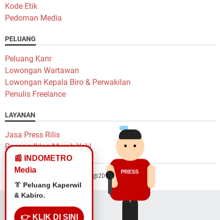
Kode Etik
Pedoman Media
PELUANG
Peluang Karir
Lowongan Wartawan
Lowongan Kepala Biro & Perwakilan
Penulis Freelance
LAYANAN
Jasa Press Rilis
Pasang Iklan Murah Yok!
📰 INDOMETRO
Media
PRESS
Hak Cipta @2014 Indometro Grup
👔 Peluang Kaperwil
& Kabiro.
👉 KLIK DI SINI