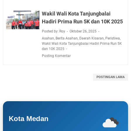
Wakil Wali Kota Tanjungbalai
Hadiri Prima Run 5K dan 10K 2025
Posted by: Roy
Oktober 26, 2025
Asahan
,
Berita Asahan
,
Daerah Kisaran
,
Peristiwa
,
Wakil Wali Kota Tanjungbalai Hadiri Prima Run 5K
dan 10K 2025
Posting Komentar
POSTINGAN LAMA
Kota Medan