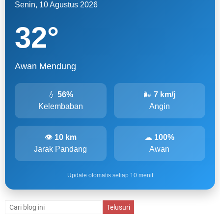
Senin, 10 Agustus 2026
32
°
Awan Mendung
💧
56%
🌬
7 km/j
Kelembaban
Angin
👁
10 km
☁
100%
Jarak Pandang
Awan
Update otomatis setiap 10 menit