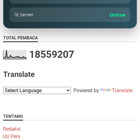
🚀 Server
Online
TOTAL PEMBACA
1
8
5
5
9
2
0
7
Translate
Powered by
Translate
TENTANG
Redaksi
UU Pers