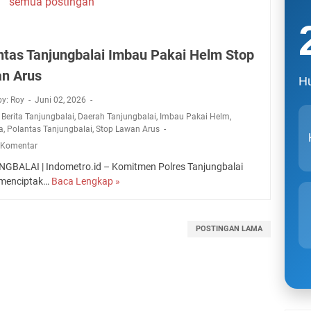
semua postingan
ntas Tanjungbalai Imbau Pakai Helm Stop
n Arus
Hu
by: Roy
Juni 02, 2026
,
Berita Tanjungbalai
,
Daerah Tanjungbalai
,
Imbau Pakai Helm
,
a
,
Polantas Tanjungbalai
,
Stop Lawan Arus
 Komentar
GBALAI | Indometro.id – Komitmen Polres Tanjungbalai
menciptak…
Baca Lengkap »
P
o
l
a
POSTINGAN LAMA
n
t
a
s
T