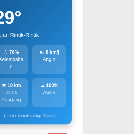
29
°
jan Rintik-Rintik
💧
76%
🌬
8 km/j
Kelembaba
Angin
n
👁
10 km
☁
100%
Jarak
Awan
Pandang
Update otomatis setiap 10 menit