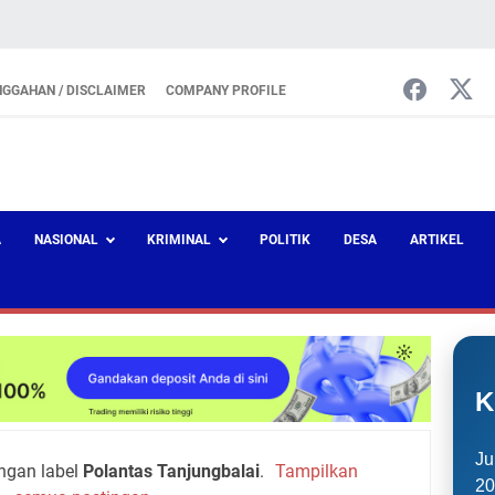
NGGAHAN / DISCLAIMER
COMPANY PROFILE
A
NASIONAL
KRIMINAL
POLITIK
DESA
ARTIKEL
K
Ju
ngan label
Polantas Tanjungbalai
.
Tampilkan
20