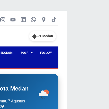
☀️
--°C
Medan
EKONOMI
POLRI
FOLLOW
ota Medan
mat, 7 Agustus
26