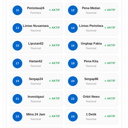
Peristiwa24
Pena Medan
11
AKTIF
12
AKTIF
Peristiwa
Nasional
Lintas Nusantara
Lintas Peristiwa
13
AKTIF
14
AKTIF
Nasional
Nasional
Liputan62
Ungkap Fakta
15
AKTIF
16
AKTIF
Nasional
Nasional
Harian62
Pena Kita
17
AKTIF
18
AKTIF
Nasional
Nasional
Sergap24
Sergap86
19
AKTIF
20
AKTIF
Nasional
Nasional
Investigasi
Orbit News
21
AKTIF
22
AKTIF
Nasional
Nasional
Mitra 24 Jam
1 Detik
23
AKTIF
24
AKTIF
Nasional
Nasional