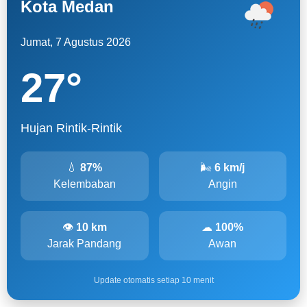
Kota Medan
Jumat, 7 Agustus 2026
27
°
Hujan Rintik-Rintik
💧
87%
🌬
6 km/j
Kelembaban
Angin
👁
10 km
☁
100%
Jarak Pandang
Awan
Update otomatis setiap 10 menit