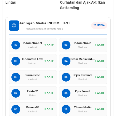
Lintas
Curhatan dan Ajak Aktifkan
Satkamling
Jaringan Media INDOMETRO
🌐
25 MEDIA
Network Media Indometro Grup
Indometro.net
Indometro.id
IM
AKTIF
02
AKTIF
Nasional
Nasional
Indometro Law
Grow Media Indonesia
03
AKTIF
04
AKTIF
Hukum
Nasional
Jurnalisme
Jejak Kriminal
05
AKTIF
06
AKTIF
Nasional
Kriminal
Fakta62
Ops Jurnal
07
AKTIF
08
AKTIF
Fakta
Nasional
Raimas86
Chans Media
09
AKTIF
10
AKTIF
Nasional
Nasional