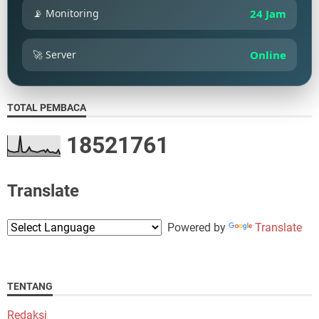
📡 Monitoring
24 Jam
🚀 Server
Online
TOTAL PEMBACA
1
8
5
2
1
7
6
1
Translate
Powered by
Translate
TENTANG
Redaksi