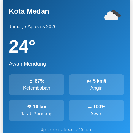
Kota Medan
Jumat, 7 Agustus 2026
24
°
Awan Mendung
💧
87%
🌬
5 km/j
Kelembaban
Angin
👁
10 km
☁
100%
Jarak Pandang
Awan
Update otomatis setiap 10 menit