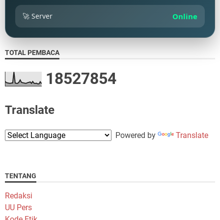
🚀 Server
Online
TOTAL PEMBACA
1
8
5
2
7
8
5
4
Translate
Powered by
Translate
TENTANG
Redaksi
UU Pers
Kode Etik