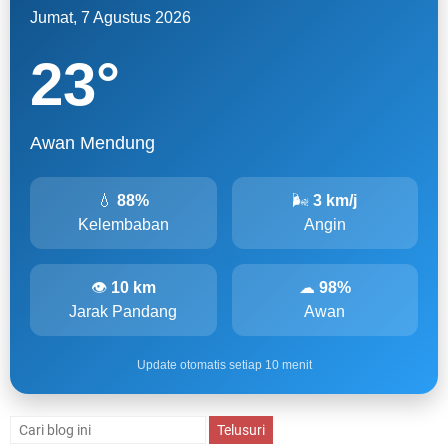
Jumat, 7 Agustus 2026
23
°
Awan Mendung
💧
88%
🌬
3 km/j
Kelembaban
Angin
👁
10 km
☁
98%
Jarak Pandang
Awan
Update otomatis setiap 10 menit