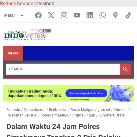
Reduce bounce rates
indo
MENU
Beranda
/
Berita daerah
/
Berita lokal
/
Bosar Maligas
/
guru sd
/
Kriminal
/
Pelecehan Seksual
/
polres simalungun
/
Simalungun
/
Sumatera Utara
Dalam Waktu 24 Jam Polres