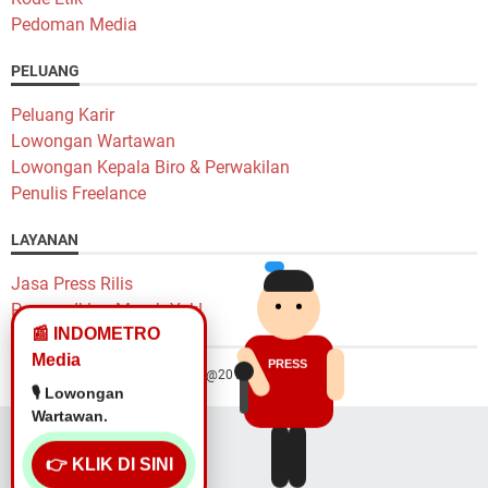
Pedoman Media
PELUANG
Peluang Karir
Lowongan Wartawan
Lowongan Kepala Biro & Perwakilan
Penulis Freelance
LAYANAN
Jasa Press Rilis
Pasang Iklan Murah Yok!
📰 INDOMETRO
Media
PRESS
Hak Cipta @2014 Indometro Grup
🎙️ Lowongan
Wartawan.
👉 KLIK DI SINI