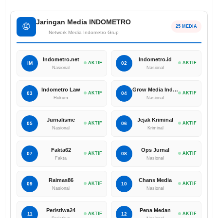
Jaringan Media INDOMETRO
🌐
25 MEDIA
Network Media Indometro Grup
Indometro.net
Indometro.id
IM
AKTIF
02
AKTIF
Nasional
Nasional
Indometro Law
Grow Media Indonesia
03
AKTIF
04
AKTIF
Hukum
Nasional
Jurnalisme
Jejak Kriminal
05
AKTIF
06
AKTIF
Nasional
Kriminal
Fakta62
Ops Jurnal
07
AKTIF
08
AKTIF
Fakta
Nasional
Raimas86
Chans Media
09
AKTIF
10
AKTIF
Nasional
Nasional
Peristiwa24
Pena Medan
11
AKTIF
12
AKTIF