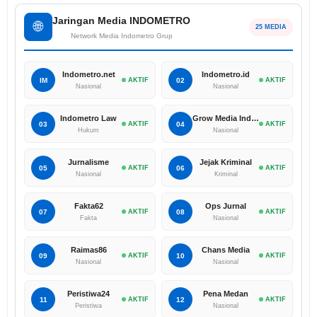
Jaringan Media INDOMETRO
🌐
25 MEDIA
Network Media Indometro Grup
Indometro.net
Indometro.id
IM
AKTIF
02
AKTIF
Nasional
Nasional
Indometro Law
Grow Media Indonesia
03
AKTIF
04
AKTIF
Hukum
Nasional
Jurnalisme
Jejak Kriminal
05
AKTIF
06
AKTIF
Nasional
Kriminal
Fakta62
Ops Jurnal
07
AKTIF
08
AKTIF
Fakta
Nasional
Raimas86
Chans Media
09
AKTIF
10
AKTIF
Nasional
Nasional
Peristiwa24
Pena Medan
11
AKTIF
12
AKTIF
Peristiwa
Nasional