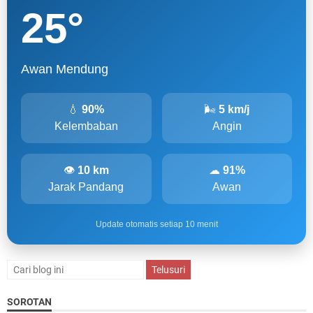
25
°
Awan Mendung
💧
90%
🌬
5 km/j
Kelembaban
Angin
👁
10 km
☁
91%
Jarak Pandang
Awan
Update otomatis setiap 10 menit
SOROTAN