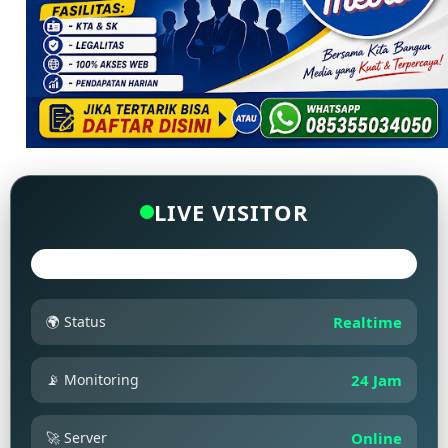
LIVE VISITOR
🌍 Status
Realtime
📡 Monitoring
24 Jam
🚀 Server
Online