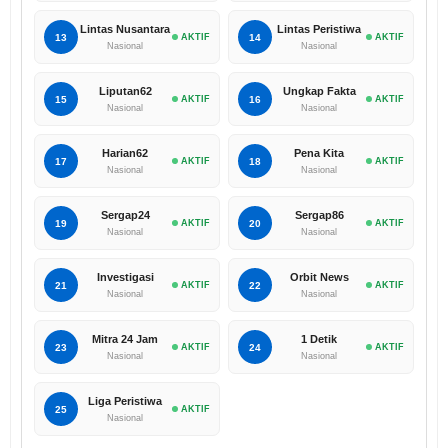
Lintas Nusantara
Lintas Peristiwa
13
AKTIF
14
AKTIF
Nasional
Nasional
Liputan62
Ungkap Fakta
15
AKTIF
16
AKTIF
Nasional
Nasional
Harian62
Pena Kita
17
AKTIF
18
AKTIF
Nasional
Nasional
Sergap24
Sergap86
19
AKTIF
20
AKTIF
Nasional
Nasional
Investigasi
Orbit News
21
AKTIF
22
AKTIF
Nasional
Nasional
Mitra 24 Jam
1 Detik
23
AKTIF
24
AKTIF
Nasional
Nasional
Liga Peristiwa
25
AKTIF
Nasional