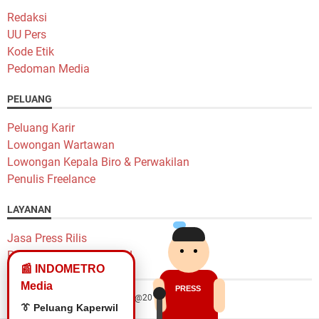
Redaksi
UU Pers
Kode Etik
Pedoman Media
PELUANG
Peluang Karir
Lowongan Wartawan
Lowongan Kepala Biro & Perwakilan
Penulis Freelance
LAYANAN
Jasa Press Rilis
Pasang Iklan Murah Yok!
📰 INDOMETRO
Media
PRESS
Hak Cipta @2014 Indometro Grup
🎙️ Lowongan