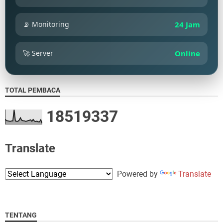
📡 Monitoring
24 Jam
🚀 Server
Online
TOTAL PEMBACA
1
8
5
1
9
3
3
7
Translate
Powered by
Translate
TENTANG