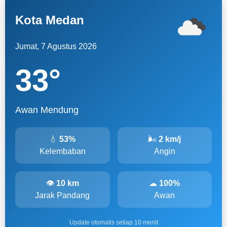
Kota Medan
Jumat, 7 Agustus 2026
33
°
Awan Mendung
💧
53%
🌬
2 km/j
Kelembaban
Angin
👁
10 km
☁
100%
Jarak Pandang
Awan
Update otomatis setiap 10 menit