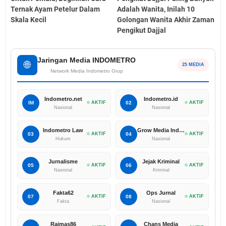
Ternak Ayam Petelur Dalam
Adalah Wanita, Inilah 10
Skala Kecil
Golongan Wanita Akhir Zaman
Pengikut Dajjal
Jaringan Media INDOMETRO
🌐
25 MEDIA
Network Media Indometro Grup
Indometro.net
Indometro.id
IM
AKTIF
02
AKTIF
Nasional
Nasional
Indometro Law
Grow Media Indonesia
03
AKTIF
04
AKTIF
Hukum
Nasional
Jurnalisme
Jejak Kriminal
05
AKTIF
06
AKTIF
Nasional
Kriminal
Fakta62
Ops Jurnal
07
AKTIF
08
AKTIF
Fakta
Nasional
Raimas86
Chans Media