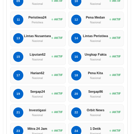
09
AKTIF
10
AKTIF
Nasional
Nasional
Peristiwa24
Pena Medan
11
AKTIF
12
AKTIF
Peristiwa
Nasional
Lintas Nusantara
Lintas Peristiwa
13
AKTIF
14
AKTIF
Nasional
Nasional
Liputan62
Ungkap Fakta
15
AKTIF
16
AKTIF
Nasional
Nasional
Harian62
Pena Kita
17
AKTIF
18
AKTIF
Nasional
Nasional
Sergap24
Sergap86
19
AKTIF
20
AKTIF
Nasional
Nasional
Investigasi
Orbit News
21
AKTIF
22
AKTIF
Nasional
Nasional
Mitra 24 Jam
1 Detik
23
AKTIF
24
AKTIF
Nasional
Nasional