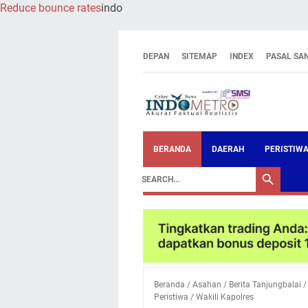
Reduce bounce rates
indo
DEPAN
SITEMAP
INDEX
PASAL SA
BERANDA
DAERAH
PERISTIW
Beranda
/
Asahan
/
Berita Tanjungbalai
Peristiwa
/
Wakili Kapolres