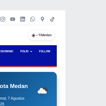
☀️
--°C
Medan
EKONOMI
POLRI
FOLLOW
ota Medan
mat, 7 Agustus
26