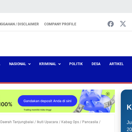
NGGAHAN / DISCLAIMER
COMPANY PROFILE
A
NASIONAL
KRIMINAL
POLITIK
DESA
ARTIKEL
K
/
Daerah Tanjungbalai
/
Ikuti Upacara
/
Kabag Ops
/
Pancasila
/
Ju
20