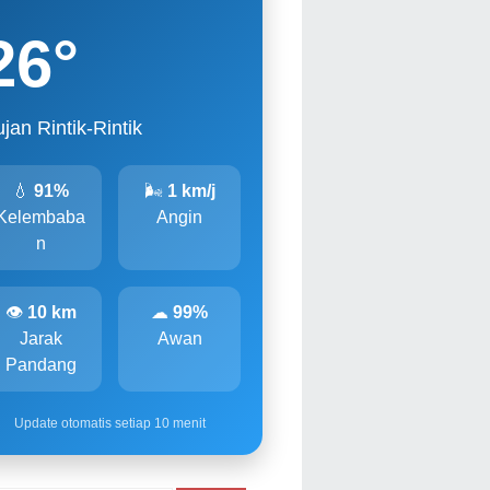
26
°
jan Rintik-Rintik
💧
91%
🌬
1 km/j
Kelembaba
Angin
n
👁
10 km
☁
99%
Jarak
Awan
Pandang
Update otomatis setiap 10 menit