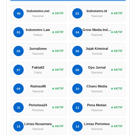
Indometro.net
Indometro.id
IM
AKTIF
02
AKTIF
Nasional
Nasional
Indometro Law
Grow Media Indonesia
03
AKTIF
04
AKTIF
Hukum
Nasional
Jurnalisme
Jejak Kriminal
05
AKTIF
06
AKTIF
Nasional
Kriminal
Fakta62
Ops Jurnal
07
AKTIF
08
AKTIF
Fakta
Nasional
Raimas86
Chans Media
09
AKTIF
10
AKTIF
Nasional
Nasional
Peristiwa24
Pena Medan
11
AKTIF
12
AKTIF
Peristiwa
Nasional
Lintas Nusantara
Lintas Peristiwa
13
AKTIF
14
AKTIF
Nasional
Nasional