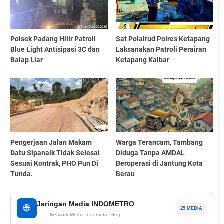
Polsek Padang Hilir Patroli
Sat Polairud Polres Ketapang
Blue Light Antisipasi 3C dan
Laksanakan Patroli Perairan
Balap Liar
Ketapang Kalbar
Pengerjaan Jalan Makam
Warga Terancam, Tambang
Datu Sipanaik Tidak Selesai
Diduga Tanpa AMDAL
Sesuai Kontrak, PHO Pun Di
Beroperasi di Jantung Kota
Tunda.
Berau
Jaringan Media INDOMETRO
🌐
25 MEDIA
Network Media Indometro Grup