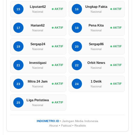
Liputan62
Ungkap Fakta
15
AKTIF
16
AKTIF
Nasional
Nasional
Harian62
Pena Kita
17
AKTIF
18
AKTIF
Nasional
Nasional
Sergap24
Sergap86
19
AKTIF
20
AKTIF
Nasional
Nasional
Investigasi
Orbit News
21
AKTIF
22
AKTIF
Nasional
Nasional
Mitra 24 Jam
1 Detik
23
AKTIF
24
AKTIF
Nasional
Nasional
Liga Peristiwa
25
AKTIF
Nasional
INDOMETRO.ID
• Jaringan Media Indonesia
Akurat • Faktual • Realistis