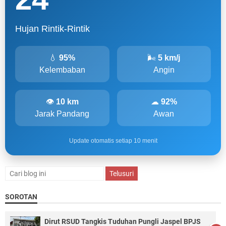
Hujan Rintik-Rintik
💧
95%
🌬
5 km/j
Kelembaban
Angin
👁
10 km
☁
92%
Jarak Pandang
Awan
Update otomatis setiap 10 menit
SOROTAN
Dirut RSUD Tangkis Tuduhan Pungli Jaspel BPJS