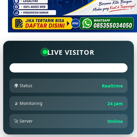
LIVE VISITOR
🌍 Status
Realtime
📡 Monitoring
24 Jam
🚀 Server
Online