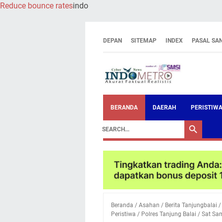
Reduce bounce rates
indo
DEPAN
SITEMAP
INDEX
PASAL SA
BERANDA
DAERAH
PERISTIW
Beranda
/
Asahan
/
Berita Tanjungbalai
Peristiwa
/
Polres Tanjung Balai
/
Sat Sa