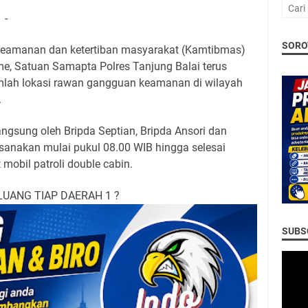
-
SORO
keamanan dan ketertiban masyarakat (Kamtibmas)
e, Satuan Samapta Polres Tanjung Balai terus
mlah lokasi rawan gangguan keamanan di wilayah
.
 langsung oleh Bripda Septian, Bripda Ansori dan
ksanakan mulai pukul 08.00 WIB hingga selesai
obil patroli double cabin.
LUANG TIAP DAERAH 1 ?
SUBSC