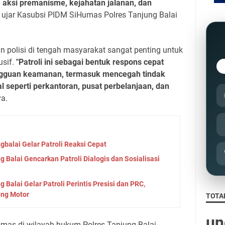
 aksi premanisme, kejahatan jalanan, dan
”
ujar Kasubsi PIDM SiHumas Polres Tanjung Balai
 polisi di tengah masyarakat sangat penting untuk
sif.
"Patroli ini sebagai bentuk respons cepat
angguan keamanan, termasuk mencegah tindak
ital seperti perkantoran, pusat perbelanjaan, dan
a.
balai Gelar Patroli Reaksi Cepat
 Balai Gencarkan Patroli Dialogis dan Sosialisasi
 Balai Gelar Patroli Perintis Presisi dan PRC,
eng Motor
TOTA
u
n
tibmas di wilayah hukum Polres Tanjung Balai