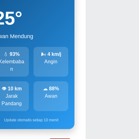
25
°
wan Mendung
💧
93%
🌬
4 km/j
Kelembaba
Angin
n
👁
10 km
☁
88%
Jarak
Awan
Pandang
Update otomatis setiap 10 menit