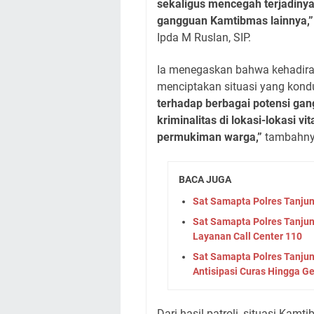
sekaligus mencegah terjadinya
gangguan Kamtibmas lainnya,
Ipda M Ruslan, SIP.
Ia menegaskan bahwa kehadiran
menciptakan situasi yang kondu
terhadap berbagai potensi g
kriminalitas di lokasi-lokasi v
permukiman warga,”
tambahny
BACA JUGA
Sat Samapta Polres Tanjung
Sat Samapta Polres Tanjung
Layanan Call Center 110
Sat Samapta Polres Tanjung
Antisipasi Curas Hingga G
Dari hasil patroli, situasi Kam