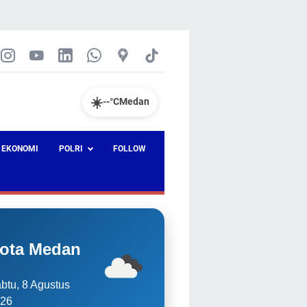
☀️
--°C
Medan
EKONOMI
POLRI
FOLLOW
ota Medan
btu, 8 Agustus
26