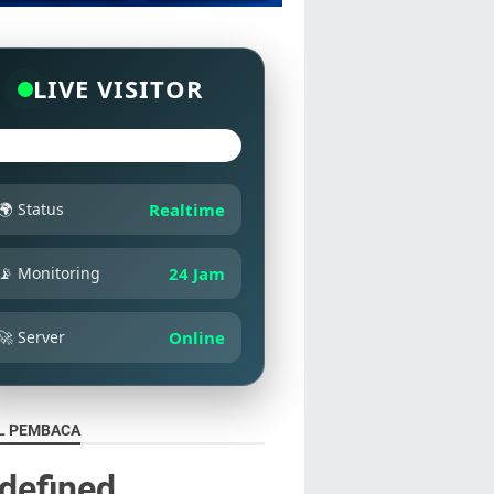
LIVE VISITOR
🌍 Status
Realtime
📡 Monitoring
24 Jam
🚀 Server
Online
L PEMBACA
d
e
f
n
e
d