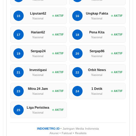
Liputan62
Ungkap Fakta
15
AKTIF
16
AKTIF
Nasional
Nasional
Harian62
Pena Kita
17
AKTIF
18
AKTIF
Nasional
Nasional
Sergap24
Sergap86
19
AKTIF
20
AKTIF
Nasional
Nasional
Investigasi
Orbit News
21
AKTIF
22
AKTIF
Nasional
Nasional
Mitra 24 Jam
1 Detik
23
AKTIF
24
AKTIF
Nasional
Nasional
Liga Peristiwa
25
AKTIF
Nasional
INDOMETRO.ID
• Jaringan Media Indonesia
Akurat • Faktual • Realistis