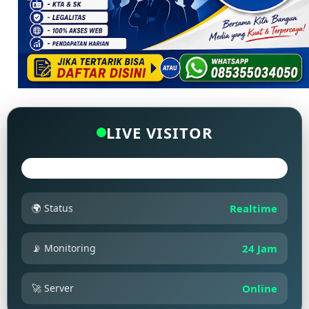
LIVE VISITOR
🌍 Status
Realtime
📡 Monitoring
24 Jam
🚀 Server
Online