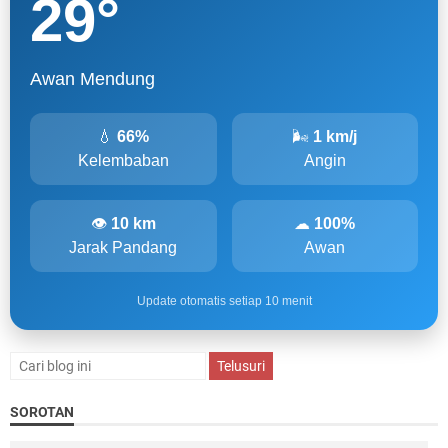
29
°
Awan Mendung
💧
66%
🌬
1 km/j
Kelembaban
Angin
👁
10 km
☁
100%
Jarak Pandang
Awan
Update otomatis setiap 10 menit
SOROTAN