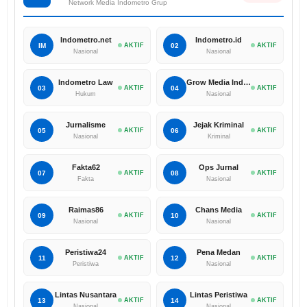
Network Media Indometro Grup
Indometro.net
Indometro.id
IM
AKTIF
02
AKTIF
Nasional
Nasional
Indometro Law
Grow Media Indonesia
03
AKTIF
04
AKTIF
Hukum
Nasional
Jurnalisme
Jejak Kriminal
05
AKTIF
06
AKTIF
Nasional
Kriminal
Fakta62
Ops Jurnal
07
AKTIF
08
AKTIF
Fakta
Nasional
Raimas86
Chans Media
09
AKTIF
10
AKTIF
Nasional
Nasional
Peristiwa24
Pena Medan
11
AKTIF
12
AKTIF
Peristiwa
Nasional
Lintas Nusantara
Lintas Peristiwa
13
AKTIF
14
AKTIF
Nasional
Nasional