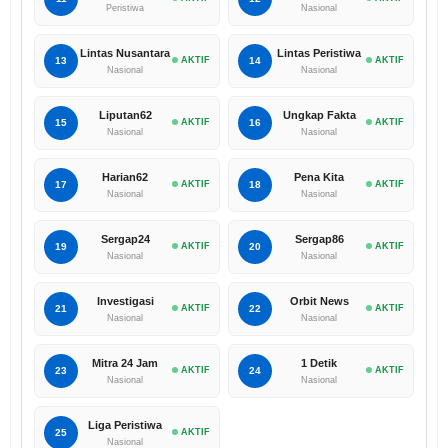
Peristiwa
Nasional
Lintas Nusantara
Lintas Peristiwa
13
AKTIF
14
AKTIF
Nasional
Nasional
Liputan62
Ungkap Fakta
15
AKTIF
16
AKTIF
Nasional
Nasional
Harian62
Pena Kita
17
AKTIF
18
AKTIF
Nasional
Nasional
Sergap24
Sergap86
19
AKTIF
20
AKTIF
Nasional
Nasional
Investigasi
Orbit News
21
AKTIF
22
AKTIF
Nasional
Nasional
Mitra 24 Jam
1 Detik
23
AKTIF
24
AKTIF
Nasional
Nasional
Liga Peristiwa
25
AKTIF
Nasional