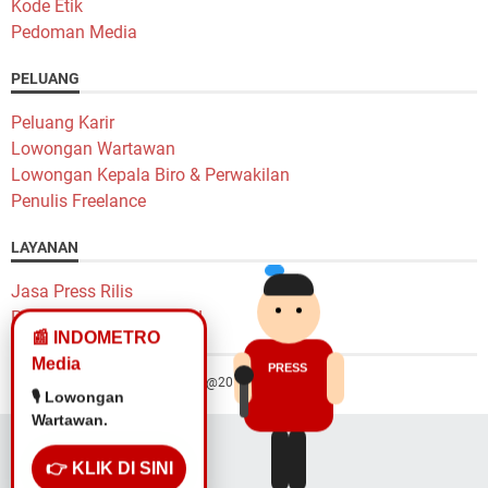
Kode Etik
Pedoman Media
PELUANG
Peluang Karir
Lowongan Wartawan
Lowongan Kepala Biro & Perwakilan
Penulis Freelance
LAYANAN
Jasa Press Rilis
Pasang Iklan Murah Yok!
📰 INDOMETRO
Media
PRESS
Hak Cipta @2014 Indometro Grup
🎙️ Lowongan
Wartawan.
👉 KLIK DI SINI