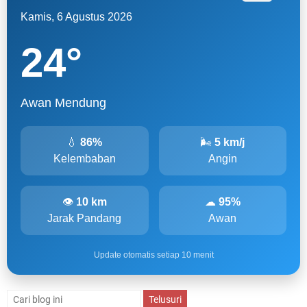
Kamis, 6 Agustus 2026
24
°
Awan Mendung
💧
86%
🌬
5 km/j
Kelembaban
Angin
👁
10 km
☁
95%
Jarak Pandang
Awan
Update otomatis setiap 10 menit