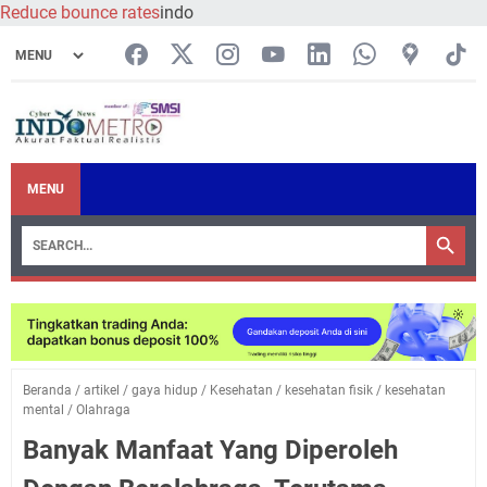
Reduce bounce rates
indo
MENU
Beranda
/
artikel
/
gaya hidup
/
Kesehatan
/
kesehatan fisik
/
kesehatan
mental
/
Olahraga
Banyak Manfaat Yang Diperoleh