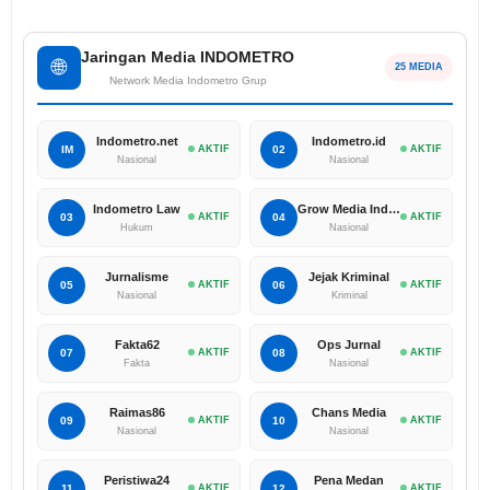
Jaringan Media INDOMETRO
🌐
25 MEDIA
Network Media Indometro Grup
Indometro.net
Indometro.id
IM
AKTIF
02
AKTIF
Nasional
Nasional
Indometro Law
Grow Media Indonesia
03
AKTIF
04
AKTIF
Hukum
Nasional
Jurnalisme
Jejak Kriminal
05
AKTIF
06
AKTIF
Nasional
Kriminal
Fakta62
Ops Jurnal
07
AKTIF
08
AKTIF
Fakta
Nasional
Raimas86
Chans Media
09
AKTIF
10
AKTIF
Nasional
Nasional
Peristiwa24
Pena Medan
11
AKTIF
12
AKTIF