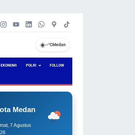
☀️
--°C
Medan
EKONOMI
POLRI
FOLLOW
ota Medan
mat, 7 Agustus
26