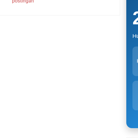
postingan
Hu