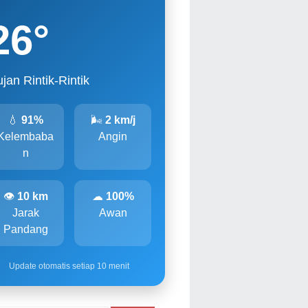
26
°
jan Rintik-Rintik
💧
91%
🌬
2 km/j
Kelembaba
Angin
n
👁
10 km
☁
100%
Jarak
Awan
Pandang
Update otomatis setiap 10 menit