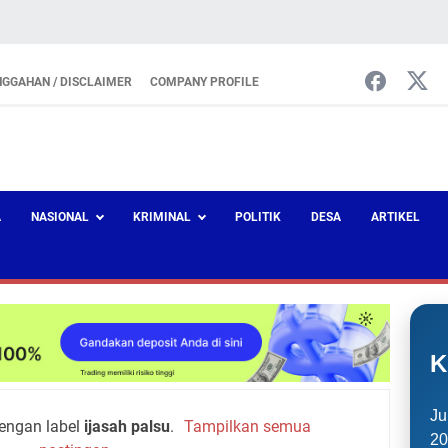
NGGAHAN / DISCLAIMER
COMPANY PROFILE
A
NASIONAL
KRIMINAL
POLITIK
DESA
ARTIKEL
K
Ju
engan label
ijasah palsu
.
Tampilkan semua
20