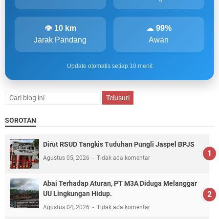
👁
10 km
☁
99%
Jarak Pandang
Awan
Update otomatis setiap 10 menit
SOROTAN
Dirut RSUD Tangkis Tuduhan Pungli Jaspel BPJS
Agustus 05, 2026
Tidak ada komentar
Abai Terhadap Aturan, PT M3A Diduga Melanggar
UU Lingkungan Hidup.
Agustus 04, 2026
Tidak ada komentar