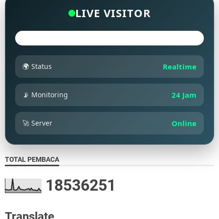
LIVE VISITOR
🌍 Status
Realtime
📡 Monitoring
24 Jam
🚀 Server
Online
TOTAL PEMBACA
1
8
5
3
6
2
5
1
Translate